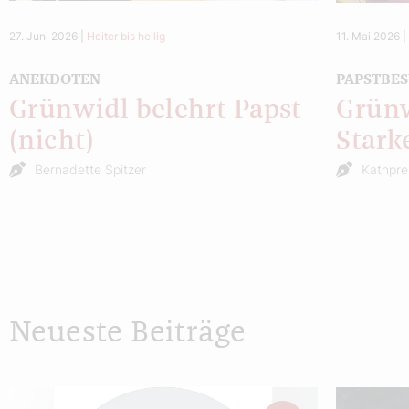
27. Juni 2026
|
Heiter bis heilig
11. Mai 2026
ANEKDOTEN
PAPSTBE
Grünwidl belehrt Papst
Grünw
(nicht)
Stark
Bernadette Spitzer
Kathpre
Neueste Beiträge