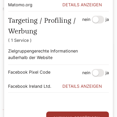
Matomo.org
DETAILS ANZEIGEN
Brauchtum
Erzbischof
Papst
Schlagwörter
nein
ja
Targeting / Profiling /
Religion
Werbung
( 1 Service )
Autor:
Zielgruppengerechte Informationen
außerhalb der Website
Redaktion
Facebook Pixel Code
nein
ja
Facebook Ireland Ltd.
DETAILS ANZEIGEN
Der Heilige Stuhl