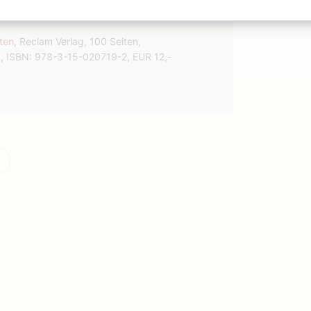
ligion in der westlichen Weltsicht reflektieren.
ten
, Reclam Verlag, 100 Seiten,
, ISBN: 978-3-15-020719-2, EUR 12,-