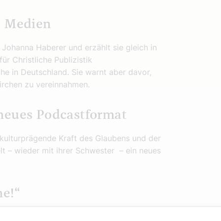
e Medien
 Johanna Haberer und erzählt sie gleich in
 Christliche Publizistik
he in Deutschland. Sie warnt aber davor,
 Kirchen zu vereinnahmen.
 neues Podcastformat
e kulturprägende Kraft des Glaubens und der
lt – wieder mit ihrer Schwester – ein neues
ne!“
rem Leben hinterlassen: „Wir essen gerne!“