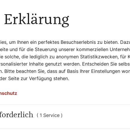
kindskopfgroß“ – zu Schweinebraten.
 Erklärung
öße
s, um Ihnen ein perfektes Besuchserlebnis zu bieten. Daz
Seite und für die Steuerung unserer kommerziellen Unterne
lig
e solche, die lediglich zu anonymen Statistikzwecken, für 
sonalisierter Inhalte genutzt werden. Entscheiden Sie selb
. Bitte beachten Sie, dass auf Basis Ihrer Einstellungen w
 der Seite zur Verfügung stehen.
nschutz
e
forderlich
in eine Schüssel mit Wasser reiben und in
( 1 Service )
ilch mit Salz und 1 Esslöffel Fett aufkochen,
em Klumpen rühren der sich vom Topfboden