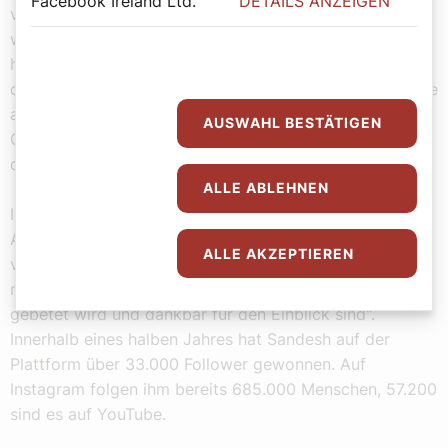
Facebook Ireland Ltd.
DETAILS ANZEIGEN
vielleicht zwei Prozent aller Rückmeldungen aus,
während der Großteil der Nachrichten positiv sei. "Viele
haben mir geschrieben, wegen meiner Videos wieder in
die Kirche eingetreten zu sein, ihren Glauben und Freude
am Leben wiedergefunden zu haben." Auch viele
AUSWAHL BESTÄTIGEN
Gebetsanliegen erreichen den Priester - ein "Service",
den er auf Social Media anbietet.
ALLE ABLEHNEN
Interessant sei auch, dass gerade auf TikTok viele
Andersgläubige auf seine Videos reagierten, darunter
ALLE AKZEPTIEREN
viele muslimische User, "die mir sagen, dass sie vorher
nicht wussten, wie es in der Kirche aussieht, was
gebetet wird und dankbar für den Einblick sind".
Innerhalb eines halben Jahres hat Sandesh auf der
Plattform über 33.000 Follower gewonnen. Auf
Instagram folgen ihm bereits 685.000 Menschen, 57.200
sind es auf YouTube.