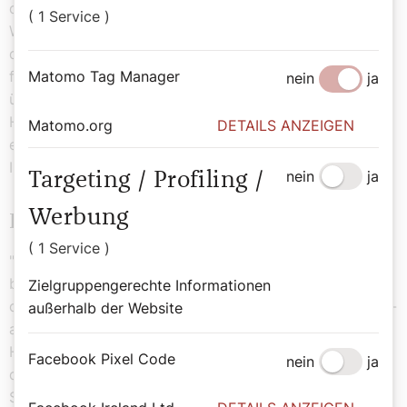
den USA zuschalteten. Im Zeitalter von "Get-Ready-
( 1 Service )
With-Me" und populären "Skincare"-Videos wurde auch
der Priester nach seiner Skin-Care-Routine gefragt, die
Matomo Tag Manager
für seinen "Glow" verantwortlich sei. Der Priester - der
nein
ja
übrigens keiner solchen Routine folgt - nimmt es mit
Humor, wie auch so manchen Hass-Kommentar, auf die
Matomo.org
DETAILS ANZEIGEN
er etwa mit einem "Bless you" reagiert, erzählt er im
Interview.
nein
ja
Targeting / Profiling /
Werbung
Hate-Kommentare
( 1 Service )
"Zu Beginn haben mich solche Hate-Kommentare sehr
betroffen gemacht. Langsam habe ich gelernt, nicht alle
Zielgruppengerechte Informationen
davon zu lesen und dass Menschen oft ihre Frustration -
außerhalb der Website
auch über die Kirche - bei mir ablassen wollen. Aber
Hass ist ein Gefühl, das nur an dich herankommt, wenn
Facebook Pixel Code
nein
ja
du es zulässt. Ich begegne ihnen mit Frieden", so
Sandesh. Zudem machten die Hass-Kommentare