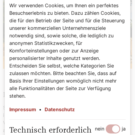
Wir verwenden Cookies, um Ihnen ein perfektes
Besuchserlebnis zu bieten. Dazu zählen Cookies,
die für den Betrieb der Seite und für die Steuerung
unserer kommerziellen Unternehmensziele
notwendig sind, sowie solche, die lediglich zu
anonymen Statistikzwecken, für
Komforteinstellungen oder zur Anzeige
personalisierter Inhalte genutzt werden.
Entscheiden Sie selbst, welche Kategorien Sie
zulassen möchten. Bitte beachten Sie, dass auf
Basis Ihrer Einstellungen womöglich nicht mehr
alle Funktionalitäten der Seite zur Verfügung
Neues Lied und Dance-Challenge
stehen.
Sein neues Lied und die Dance-Challenge hat Sandesh
Impressum
•
Datenschutz
in Social-Media-Manier am Wochenende in einem Live-
Video auf Instagram vorgestellt, zu dem sich Follower
nein
ja
Technisch erforderlich
aus Indien, Malaysia, Indonesien, Holland, England und