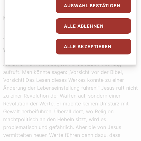
AUSWAHL BESTÄTIGEN
Markus Tiwald
ALLE ABLEHNEN
Jesus ruft zur Revolution auf
ALLE AKZEPTIEREN
Warum ist eigentlich Jesus überhaupt nicht harmlos?
Jesus ist nicht harmlos, weil er zu einer Änderung
aufruft. Man könnte sagen: „Vorsicht vor der Bibel,
Vorsicht! Das Lesen dieses Werkes könnte zu einer
Änderung der Lebenseinstellung führen!“ Jesus ruft nicht
zu einer Revolution der Waffen auf, sondern einer
Revolution der Werte. Er möchte keinen Umsturz mit
Gewalt herbeiführen. Überall dort, wo Religion
machtpolitisch an den Hebeln sitzt, wird es
problematisch und gefährlich. Aber die von Jesus
vermittelten neuen Werte führen dann dazu, dass