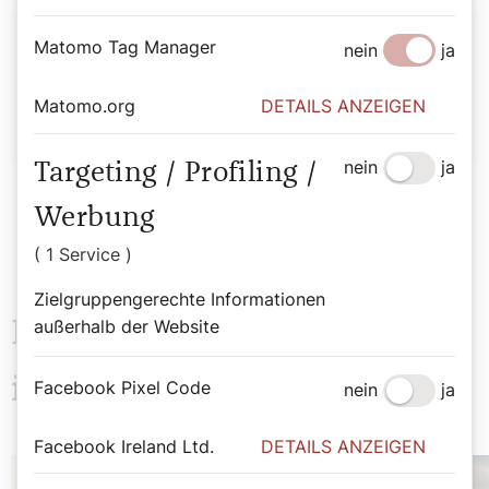
Autor:
Matomo Tag Manager
nein
ja
Hirtenhund
Matomo.org
DETAILS ANZEIGEN
nein
ja
Targeting / Profiling /
Werbung
( 1 Service )
Zielgruppengerechte Informationen
Das könnte Sie auch
außerhalb der Website
interessieren
Facebook Pixel Code
nein
ja
Facebook Ireland Ltd.
DETAILS ANZEIGEN