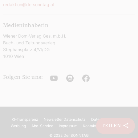
redaktion@dersonntag.at
Medieninhaberin
Wiener Dom-Verlag Ges. m.b.H.
Buch- und Zeitungsverlag
Stephansplatz 4/VI/DG
1010 Wien
Youtube
Instagram
Facebook
Folgen Sie uns:
KI-Transparenz
Newsletter Datenschutz
Datenschutz
AGB
TEILEN
Werbung
Abo-Service
Impressum
Kontakt
Barrierefreiheit
©
2022 Der SONNTAG