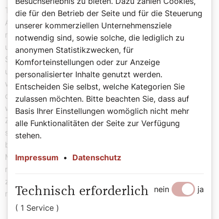
Besuchserlebnis zu bieten. Dazu zählen Cookies,
Tatsächlich gibt es berechtigte Bedenken bei KI-
die für den Betrieb der Seite und für die Steuerung
Anwendungen, etwa wenn es um Prognose-Modelle zu
unserer kommerziellen Unternehmensziele
menschlichem Verhalten oder Risiko-Bewertungen und
notwendig sind, sowie solche, die lediglich zu
um Fragen ethischer Verantwortung geht. Aber KI-
anonymen Statistikzwecken, für
Systeme werden unseren Alltag immer mehr prägen;
Komforteinstellungen oder zur Anzeige
und als Christen sind wir aufgefordert, „die Welt, in der
personalisierter Inhalte genutzt werden.
wir leben, ihre Erwartungen, Bestrebungen und ihren oft
Entscheiden Sie selbst, welche Kategorien Sie
dramatischen Charakter zu erfassen und zu verstehen“,
zulassen möchten. Bitte beachten Sie, dass auf
wie das Konzil lehrt. Das bedeutet auch, nicht von der
Basis Ihrer Einstellungen womöglich nicht mehr
Zuschauertribüne aus nur moralinsauer den Kopf zu
alle Funktionalitäten der Seite zur Verfügung
schütteln, sondern hineinzuspringen in die Arena. Nicht
stehen.
blauäugig, aber doch neugierig. Ich werde das mal mit
Maria Magdalena besprechen. Ah, Mist, sie steht erst
Impressum
•
Datenschutz
nach einem Abo-Abschluss über EUR 2,99 pro Monat
zur Verfügung. Manchmal ist ein Blick in die Bibel nicht
nein
ja
Technisch erforderlich
nur besser, er ist sogar günstiger.
( 1 Service )