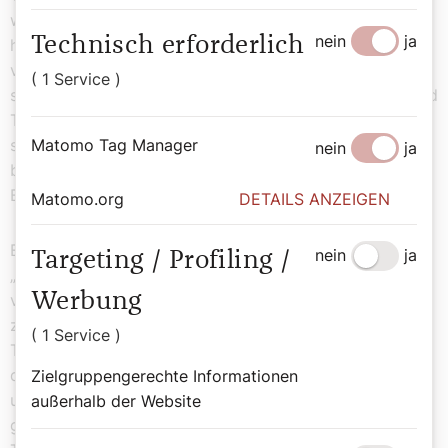
will dich lieben, achten und ehren, solange ich lebe‘,
nein
ja
Technisch erforderlich
heißt es im Eheversprechen. Nicht der Priester
verspricht das, sondern die beiden Liebenden. Darum
( 1 Service )
spenden auch sie einander das Sakrament der Liebe und
Treue. Als Priester bin ich – nur – dabei, ich ,assistiere‘
sozusagen bei der Spendung des Sakraments und
Matomo Tag Manager
nein
ja
bestätige im Namen der Kirche, dass Braut und
Bräutigam den Bund der Ehe geschlossen haben.“
Matomo.org
DETAILS ANZEIGEN
Eine wichtige Rolle käme da auch den Trauzeugen zu.
nein
ja
Targeting / Profiling /
„Seit 2013 sind Trauzeugen am Standesamt nicht mehr
Werbung
vorgeschrieben. In der Kirche ist die Anwesenheit von
zwei Zeugen Voraussetzung für die Gültigkeit der Ehe.
( 1 Service )
Trauzeugen bestätigen mit ihrer Unterschrift, dass sie
dabei waren, das Ja-Wort der Brautleute gehört haben
Zielgruppengerechte Informationen
und somit bezeugen können, dass der Ehebund
außerhalb der Website
geschlossen wurde“, sagt Josef Grünwidl. Oft seien die