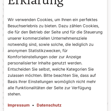
Erklärung
werden müssen. „Wenn eine Hochzeitsgesellschaft am
Tag danach zum Schluss kommt, das Festessen und die
Musik waren ausgezeichnet, Brautkleid und
Wir verwenden Cookies, um Ihnen ein perfektes
Blumenschmuck waren wunderschön, aber der
Besuchserlebnis zu bieten. Dazu zählen Cookies,
Höhepunkt des Tages war der Gottesdienst in der
die für den Betrieb der Seite und für die Steuerung
Kirche, dann bin ich zufrieden“, lacht Josef Grünwidl.
unserer kommerziellen Unternehmensziele
notwendig sind, sowie solche, die lediglich zu
Mit ganzem Herzen
anonymen Statistikzwecken, für
Komforteinstellungen oder zur Anzeige
Was sonst noch nicht fehlen darf? „Das Herz muss
personalisierter Inhalte genutzt werden.
dabei sein. Das gilt für das Brautpaar, für die
Entscheiden Sie selbst, welche Kategorien Sie
Hochzeitsgäste und auch für mich als Liturgen“, sagt
zulassen möchten. Bitte beachten Sie, dass auf
Josef Grünwidl. Grundsätzlich sei es ja so, dass das
Basis Ihrer Einstellungen womöglich nicht mehr
Brautpaar einander das Sakrament der Ehe spendet.
alle Funktionalitäten der Seite zur Verfügung
„Dass das Brautpaar einander das Sakrament der Ehe
stehen.
spendet, zeigt, dass dieses Sakrament auf der Liebe
von Mann und Frau aufbaut.“ Die Liebe und der Wille zur
Impressum
•
Datenschutz
Treue seien Wesensbestandteile des Sakraments. „,Ich