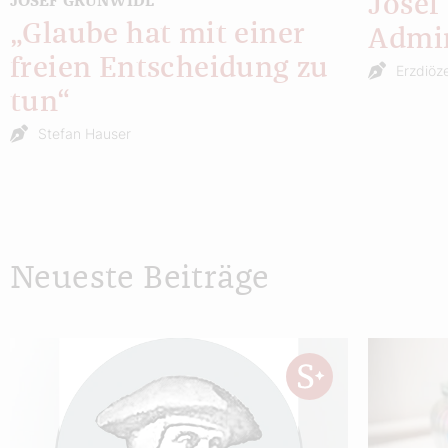
Josef
JOSEF GRÜNWIDL
„Glaube hat mit einer
Admin
freien Entscheidung zu
Erzdiöz
tun“
Stefan Hauser
Neueste Beiträge