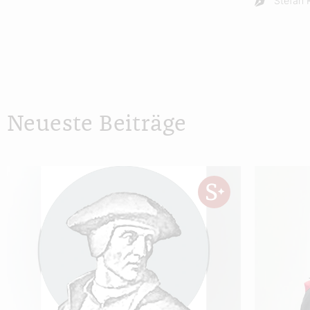
Stefan 
Neueste Beiträge