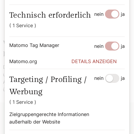
dient.“
nein
ja
Technisch erforderlich
Ferdinand Habsburg
( 1 Service )
Wer möchte: nicht nur in der
Matomo Tag Manager
nein
ja
Fastenzeit
Matomo.org
DETAILS ANZEIGEN
Die Gebetsapp Hallow bietet ganzjährig Betrachtungen
und Bibellesungen sowie christliche Musik und weitere
nein
ja
Targeting / Profiling /
Anregungen für das geistliche Leben. Bislang wurde sie
über 22 Millionen mal heruntergeladen.
Werbung
( 1 Service )
Zielgruppengerechte Informationen
Apptipp:
außerhalb der Website
Informationen zur Fastenaktion der
Gebetsapp Hallow