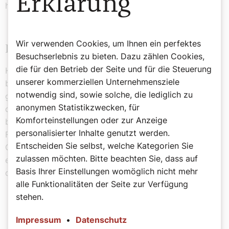
Erklärung
hat.
Wir verwenden Cookies, um Ihnen ein perfektes
Ferdinand Habsburg zur Fastenzeit
Besuchserlebnis zu bieten. Dazu zählen Cookies,
die für den Betrieb der Seite und für die Steuerung
Hallow gilt als führende katholische Gebetsapp mit
unserer kommerziellen Unternehmensziele
bisher über 22 Millionen Downloads. Geboten werden
notwendig sind, sowie solche, die lediglich zu
geführte Gebete, Meditationen, Bibellesungen und
anonymen Statistikzwecken, für
christliche Musik sowie Unterstützung von Gläubigen
Komforteinstellungen oder zur Anzeige
bei deren spiritueller Entwicklung. Zur Bewerbung der
personalisierter Inhalte genutzt werden.
Fasten-Challenge ließ Hallow am Aschermittwoch die
Entscheiden Sie selbst, welche Kategorien Sie
Christusstatue in Rio de Janeiro in violettem Licht
zulassen möchten. Bitte beachten Sie, dass auf
erstrahlen, als „kraftvolles Symbol des Glaubens und
Basis Ihrer Einstellungen womöglich nicht mehr
des Verbundenseins weltweit“.
alle Funktionalitäten der Seite zur Verfügung
stehen.
Impressum
•
Datenschutz
„Die Fastenzeit ist eine Zeit, die mir