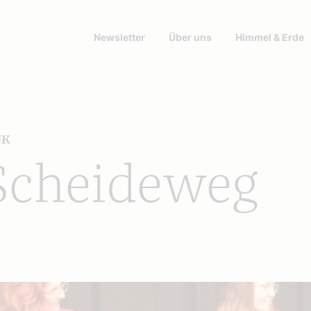
Newsletter
Über uns
Himmel & Erde
UK
Scheideweg