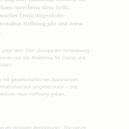
rünen-Sprecherin Alma Zadić,
memacher Erwin Wagenhofer
trotzdem Hoffnung gibt und wieso
.
 unter dem Titel „Europa am Scheideweg –
 wurde von der Akademie für Dialog und
siert.
a mit gesellschaftlichen Spannungen,
rmationsdruck umgehen kann – und
pektiven neue Hoffnung geben.
ge als globalen Wendepunkt: „Die ganze