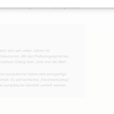
skultur, die den direkten Austausch
runden und eckigen Tische
“ des Figlhauses
etzt sich seit vielen Jahren für
e Diskurse ein. Mit den Podiumsgesprächen
ruktiven Dialog über „Gott und die Welt“.
ion européenne) bietet eine einzigartige
rbeit. Es soll fachliches „Handwerkszeug“
ie europäische Identität vertieft werden.