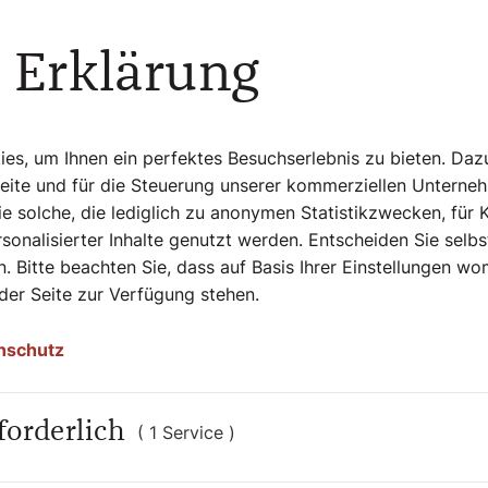
xnovation gleichermaßen. Neues
äre für die jetzige Zeit angezeigt, so
 Erklärung
 der Krise führen kann, statt jenen
t allen Mitteln am alten System festhalten
s, um Ihnen ein perfektes Besuchserlebnis zu bieten. Daz
eoretische Wissen, das für einen
Seite und für die Steuerung unserer kommerziellen Unterne
dustrie bedeutet das,
e solche, die lediglich zu anonymen Statistikzwecken, für 
s anzubauen und zu konsumieren, von dem
sonalisierter Inhalte genutzt werden. Entscheiden Sie selb
oteine aus pflanzlichen, ein Drittel aus
. Bitte beachten Sie, dass auf Basis Ihrer Einstellungen w
er Förderungen im landwirtschaftlichen
 der Seite zur Verfügung stehen.
der Kalorien von dort kommen, aber 84
nschutz
er den Rest der EU mit minderwertigem
Problems an, mit dem die EU getrost
forderlich
( 1 Service )
ve Zukunftserzählung, um die man sich