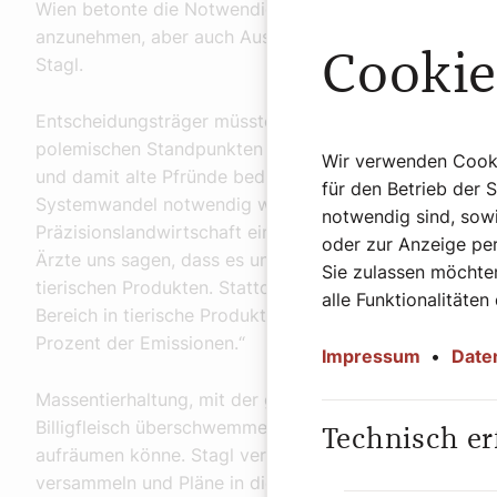
Wien betonte die Notwendigkeit von Innovation wie E
anzunehmen, aber auch Ausgedientes gehen zu lassen, w
Cookie
Stagl.
Entscheidungsträger müssten jenen Weg wählen, der aus
polemischen Standpunkten „hinterherzuhecheln“, die mi
Wir verwenden Cookie
und damit alte Pfründe bedienen: „Wir haben all das th
für den Betrieb der 
Systemwandel notwendig wäre. In der Nahrungsmittelin
notwendig sind, sowi
Präzisionslandwirtschaft einzusetzen und einfach da
oder zur Anzeige per
Ärzte uns sagen, dass es uns guttut. Zwei Drittel der Pr
Sie zulassen möchten
tierischen Produkten. Stattdessen laufen 82 Prozent d
alle Funktionalitäten
Bereich in tierische Produkte, obwohl nur 36 Prozent 
Prozent der Emissionen.“
Impressum
•
Date
Massentierhaltung, mit der gewisse europäische Länd
Billigfleisch überschwemmen, sieht Stagl als Teil des 
Technisch er
aufräumen könne. Stagl vermisst außerdem eine positi
versammeln und Pläne in die Tat umsetzen kann.