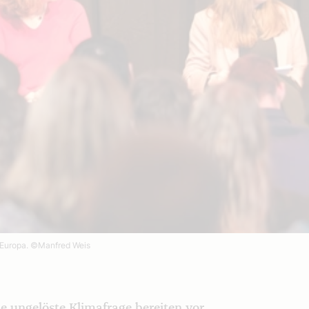
 Europa.
©Manfred Weis
ie ungelöste Klimafrage bereiten vor