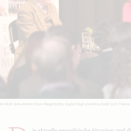
Im WUK diskutierten Erwin Wagenhofer, Sigrid Stagl und Alma Zadić zum Thema
ie aktuelle geopolitische Situation und d