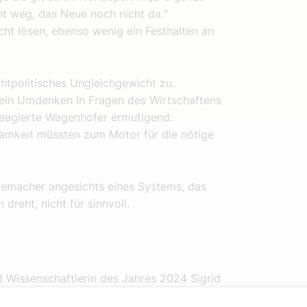
ht weg, das Neue noch nicht da.“
cht lösen, ebenso wenig ein Festhalten an
tpolitisches Ungleichgewicht zu.
ein Umdenken in Fragen des Wirtschaftens
eagierte Wagenhofer ermutigend:
amkeit müssten zum Motor für die nötige
lmemacher angesichts eines Systems, das
reht, nicht für sinnvoll.
 Wissenschaftlerin des Jahres 2024 Sigrid
nstituts „Ecological Economics“ an der WU