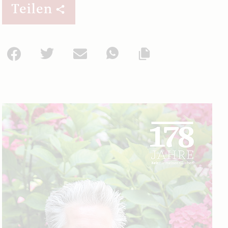
Teilen
Facebook
Twitter
Mail
WhatsApp
Url kopieren