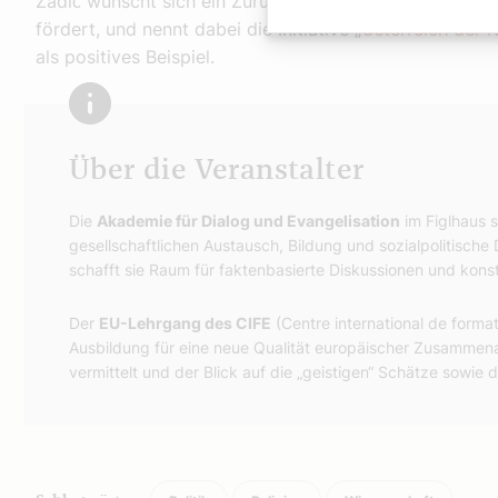
Zadić wünscht sich ein Zurückkehren zu einer Gespräch
fördert, und nennt dabei die Initiative „
Österreich der 
als positives Beispiel.
Über die Veranstalter
Die
Akademie für Dialog und Evangelisation
im Figlhaus s
gesellschaftlichen Austausch, Bildung und sozialpolitisch
schafft sie Raum für faktenbasierte Diskussionen und konst
Der
EU-Lehrgang des CIFE
(Centre international de format
Ausbildung für eine neue Qualität europäischer Zusammena
vermittelt und der Blick auf die „geistigen“ Schätze sowie d