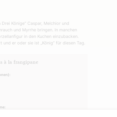
n Drei Könige“ Caspar, Melchior und
hrauch und Myrrhe bringen. In manchen
rzellanfigur in den Kuchen einzubacken.
 und er oder sie ist „König“ für diesen Tag.
is à la frangipane
onen):
me: