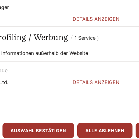
warm serviert. Bon Appétit!
ager
DETAILS ANZEIGEN
Profiling / Werbung
( 1 Service )
t:
 Informationen außerhalb der Website
 Rechnungswesen im Medienhaus der
ranzösin hat das Rezept zur Galette von einer
ode
Ltd.
DETAILS ANZEIGEN
AUSWAHL BESTÄTIGEN
ALLE ABLEHNEN