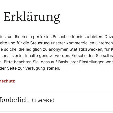
 Erklärung
ahlene Mandeln
reme:
taubzucker und das Ei, bis eine cremige
s, um Ihnen ein perfektes Besuchserlebnis zu bieten. Daz
andelpulver hinzu.
Seite und für die Steuerung unserer kommerziellen Unterne
e solche, die lediglich zu anonymen Statistikzwecken, für 
 Hälften und rolle jedes Stück zu einer
sonalisierter Inhalte genutzt werden. Entscheiden Sie selb
Dicke aus. Lege eine Teigscheibe auf ein mit
. Bitte beachten Sie, dass auf Basis Ihrer Einstellungen w
Den Rand mit verrührtem Ei bestreichen.
 der Seite zur Verfügung stehen.
arauf und füge die Bohne einige Zentimeter
ie andere Blätterteigscheibe darüber und
nschutz
chne mit einem scharfen Messer dekorative
 den Teig durchzuschneiden. Lasse den Kuchen
 Bestreiche den Teig mit dem restlichen
forderlich
i 200 Grad Hitze im vorgeheizten Ofen für 40
( 1 Service )