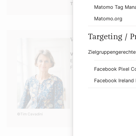
Tipp:
Die Galette wird am besten 
Matomo Tag Man
Matomo.org
Targeting / 
Woher das Rezept stamm
Zielgruppengerechte
Véronique Dautriche
leitet das
Erzdiözese Wien. Die gebürtige F
Freundin erhalten.
Facebook Pixel C
Facebook Ireland 
©Tim Cavadini