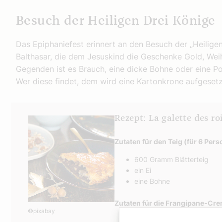
Besuch der Heiligen Drei Könige
Das Epiphaniefest erinnert an den Besuch der „Heilige
Balthasar, die dem Jesuskind die Geschenke Gold, Wei
Gegenden ist es Brauch, eine dicke Bohne oder eine Po
Wer diese findet, dem wird eine Kartonkrone aufgesetzt
Rezept: La galette des ro
Zutaten für den Teig (für 6 Pers
600 Gramm Blätterteig
ein Ei
eine Bohne
Zutaten für die Frangipane-Cre
©pixabay
160 Gramm weiche Butter