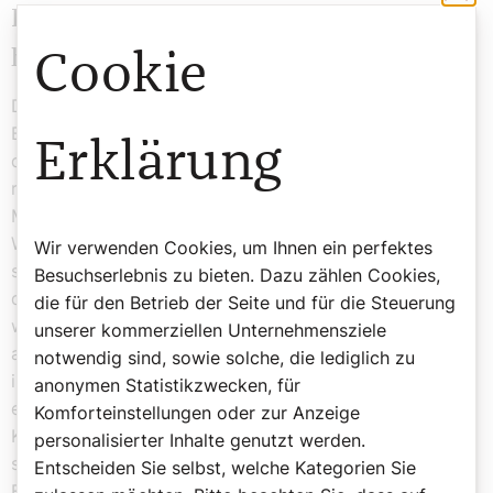
Kirchenmosaik: Ein Tor zum
himmlischen Jerusalem
Cookie
Die Kirche ist reich an Mosaiken. Viele hat Bruder
Bernhard Fembek gestaltet. Besonders eindrucksvoll ist
Erklärung
das Mosaik des himmlischen Jerusalem über dem
rückwärtigen Tor der Kirche, durch das früher die
Mitbrüder bei Begräbnissen hinauszogen. „Das war der
Weg zum Friedhof – und zum himmlischen Jerusalem“,
Wir verwenden Cookies, um Ihnen ein perfektes
sagt Helm. Auch das Osterlamm über dem Eingang,
Besuchserlebnis zu bieten. Dazu zählen Cookies,
durch den zu Ostern die Osterkerze hereingetragen
die für den Betrieb der Seite und für die Steuerung
wird, ist ein starkes Symbol für Christus, das Licht in
unserer kommerziellen Unternehmensziele
aller Dunkelheit. Wir gehen hinauf zum Hochchor. Hier
notwendig sind, sowie solche, die lediglich zu
ist Pater Helms Lieblingsort. Im Boden eingelassen ist
anonymen Statistikzwecken, für
ein Mosaik mit der Arche Noah, umgeben von den
Komforteinstellungen oder zur Anzeige
Kontinenten. „Wenn Missionare ausgesandt wurden,
personalisierter Inhalte genutzt werden.
standen sie hier – mit Blick auf die Welt, bereit, das
Entscheiden Sie selbst, welche Kategorien Sie
Evangelium zu verkünden.“ Hier verbinden sich