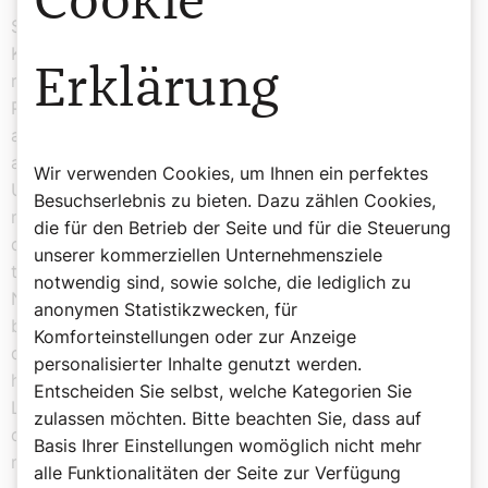
Cookie
Stille Nacht ist deswegen eine sehr gelungene
Komposition, weil es Gruber gelingt mit bestimmten
Erklärung
rhythmischen oder auch melodischen kleinen Teilchen,
Partikeln, die immer wieder vorkommen, aber auch in
andere Zusammenhänge gestellt werden, eine
ausgesprochen geschlossene Darstellung zu schaffen.
Wir verwenden Cookies, um Ihnen ein perfektes
Und alpenländisch ist das Lied vielleicht dann, wenn
Besuchserlebnis zu bieten. Dazu zählen Cookies,
man es wirklich zweistimmig singt, denn dann kommt
die für den Betrieb der Seite und für die Steuerung
das Austerzelnde der alpenländischen Volksmusik
unserer kommerziellen Unternehmensziele
tatsächlich zum Tragen. In der Fassung, in der Stille
notwendig sind, sowie solche, die lediglich zu
Nacht über Mitteldeutschland und Norddeutschland
anonymen Statistikzwecken, für
bekannt geworden ist, in der einstimmigen Fassung, ist
Komforteinstellungen oder zur Anzeige
das Alpenländische mehr oder weniger
personalisierter Inhalte genutzt werden.
herausgenommen worden. Das hat der Rezeption des
Entscheiden Sie selbst, welche Kategorien Sie
Liedes aber natürlich gutgetan. Der Zugang war so für
zulassen möchten. Bitte beachten Sie, dass auf
den internationalen Abnehmerkreis dann viel leichter
Basis Ihrer Einstellungen womöglich nicht mehr
möglich.
alle Funktionalitäten der Seite zur Verfügung