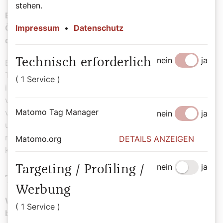
stehen.
Es gibt viele Weihnachtslieder aus dem Westen
Österreichs, aber wenige aus dem Osten. Warum ist
Impressum
•
Datenschutz
das so?
nein
ja
Technisch erforderlich
Es liegt sich zum Teil auch schlicht und einfach an der
Tatsache, dass hierzulande relativ viel Material erhalten
( 1 Service )
ist, was anderswo verloren gegangen ist. Wien ist
vielleicht insofern auszunehmen, weil Wien sehr stark
Matomo Tag Manager
von der Amtskirche domestiziert, worden sein dürfte
nein
ja
und eine volksmusikalische Überlieferung da sicher
nicht so leicht in die religiöse Ausübung eindringen
Matomo.org
DETAILS ANZEIGEN
konnte.
nein
ja
Targeting / Profiling /
Tradition der Krippenspiele
Werbung
Warum sind Weihnachtslieder wie „Stille Nacht“
( 1 Service )
bekannt geworden und andere nicht?