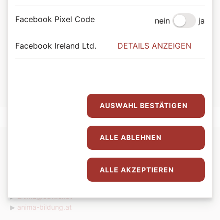
Facebook Pixel Code
nein
ja
Facebook Ireland Ltd.
DETAILS ANZEIGEN
©Anita Hofmann
Zur Person:
Birgit Rümmele ist Leiterin von ANIMA
, der
Bildungsinitiative für Frauen in der Erzdiözese Wien.
AUSWAHL BESTÄTIGEN
ALLE ABLEHNEN
Infos:
ALLE AKZEPTIEREN
Informationen zu den Pilgertagen von ANIMA:
Tel.: +43 (0) 1
515 52 3352
▶
anima@edw.or.at
▶
anima-bildung.at