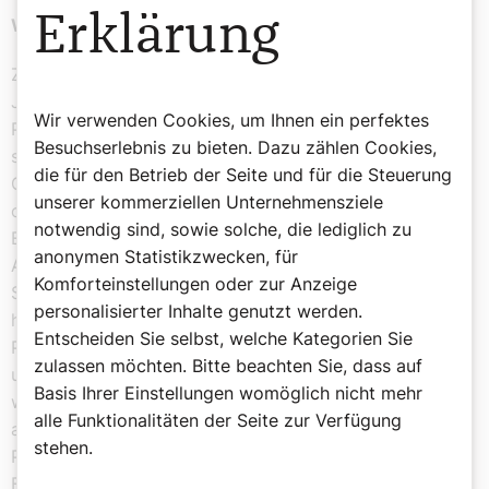
Erklärung
Wie werden die Pilgertage begleitet werden?
Zum einen wird Maria Kvarda dabei sein – sie ist seit
Jahrzehnten Teil von ANIMA und eine erfahrene
Wir verwenden Cookies, um Ihnen ein perfektes
Pilgerbegleiterin. Gemeinsam mit Christa Englinger, die
Besuchserlebnis zu bieten. Dazu zählen Cookies,
seit 2013 als Pilgerbegleiterin tätig ist, wird sie die
die für den Betrieb der Seite und für die Steuerung
Gruppen auf der ROMEA STRATA nicht nur
unserer kommerziellen Unternehmensziele
organisatorisch, sondern auch spirituell führen. Christa
notwendig sind, sowie solche, die lediglich zu
Englinger bringt zudem eine breite Erfahrung aus ihrer
anonymen Statistikzwecken, für
Arbeit in den Pilgervereinen Via Sacra und ROMEA
Komforteinstellungen oder zur Anzeige
STRATA mit. Mit der Organisation „WELTANSCHAUEN“
personalisierter Inhalte genutzt werden.
haben wir außerdem einen Partner, mit dem den
Entscheiden Sie selbst, welche Kategorien Sie
Pilgernden ein komfortables und zugleich nachhaltiges,
zulassen möchten. Bitte beachten Sie, dass auf
umwelt- und sozialverträgliches Erlebnis geboten
Basis Ihrer Einstellungen womöglich nicht mehr
wird. Das Pilgerangebot von ANIMA wird zusätzlich
alle Funktionalitäten der Seite zur Verfügung
auch noch durch die Zusammenarbeit mit der
stehen.
Pilgerstelle der Erzdiözese Wien, der Katholischen
Frauenbewegung und dem Katholischen Bildungswerk