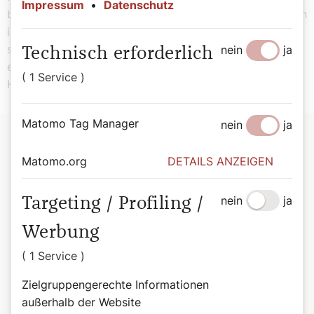
Impressum
•
Datenschutz
bereichert. Die Zusammenarbeit zeigt außerdem: Pilgern
ist nicht nur ein Weg der Einzelnen, sondern auch ein
starkes gemeinschaftliches Erlebnis – getragen von
nein
ja
Technisch erforderlich
einem engagierten Netzwerk, das die Hoffnung des
( 1 Service )
Heiligen Jahres lebendig werden lässt.
Matomo Tag Manager
nein
ja
Matomo.org
DETAILS ANZEIGEN
nein
ja
Targeting / Profiling /
Werbung
( 1 Service )
Zielgruppengerechte Informationen
außerhalb der Website