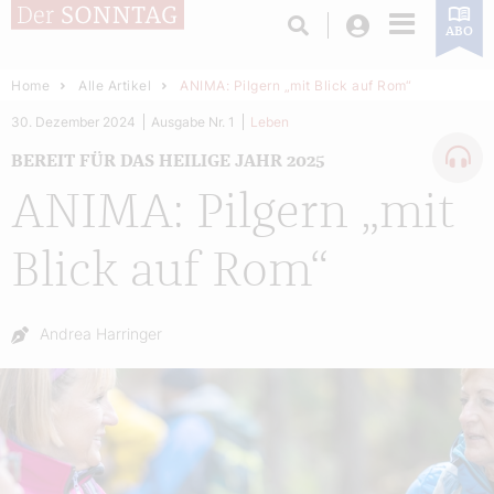
Login
ABO
Home
Alle Artikel
ANIMA: Pilgern „mit Blick auf Rom“
30. Dezember 2024
Ausgabe Nr. 1
Leben
BEREIT FÜR DAS HEILIGE JAHR 2025
ANIMA: Pilgern „mit
Blick auf Rom“
Autor:
Andrea Harringer