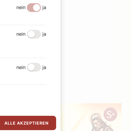
nein
ja
nein
ja
nein
ja
en
ALLE AKZEPTIEREN