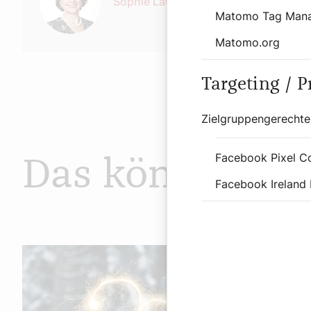
Sophie Lauringer
Matomo Tag Man
Matomo.org
Targeting / 
Zielgruppengerechte
Facebook Pixel C
Das könnte Sie
Facebook Ireland 