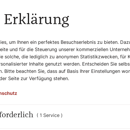
6!
 Erklärung
e der Weltkirche zu gemeinsamen
 an seinem ersten programmatischen
hmen nach dem Umgang mit der künstlichen
rien reisen auf den Spuren seines
s, um Ihnen ein perfektes Besuchserlebnis zu bieten. Daz
Seite und für die Steuerung unserer kommerziellen Unterne
e solche, die lediglich zu anonymen Statistikzwecken, für 
sonalisierter Inhalte genutzt werden. Entscheiden Sie selb
. Bitte beachten Sie, dass auf Basis Ihrer Einstellungen w
 der Seite zur Verfügung stehen.
es Jahr
nschutz
forderlich
( 1 Service )