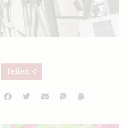
Teilen
Facebook
Twitter
Mail
WhatsApp
Url kopieren