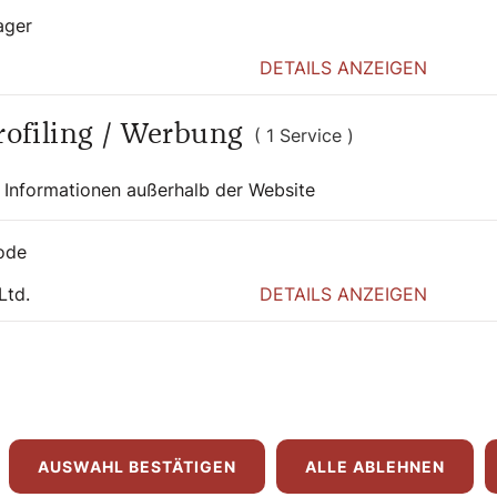
ager
DETAILS ANZEIGEN
Profiling / Werbung
( 1 Service )
 Informationen außerhalb der Website
ode
 auch interessier
Ltd.
DETAILS ANZEIGEN
AUSWAHL BESTÄTIGEN
ALLE ABLEHNEN