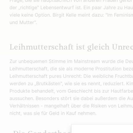
Frage, die sie hauptsächlich von anderen Frauen gehört 
der „richtige" Lebensentwurf ist. Ein paar Jahre zu Hau
viele keine Option. Birgit Kelle meint dazu: "Im Femini
und Mutter".
Leihmutterschaft ist gleich Unre
Zur unbequemen Stimme im Mainstream wurde die Deuts
Leihmutterschaft, die sie als moderne Prostitution beze
Leihmutterschaft pures Unrecht: Die weibliche Fruchtb
werden zu „Brutkästen", wie sie es nennt, reduziert. K
Produkte behandelt, vom Geschlecht bis zur Hautfarbe
aussuchen. Besonders stört sie dabei außerdem die A
Verhältnissen - mangelhaft über die Risiken von Leihmu
nicht, was sie für Geld in Kauf nehmen.