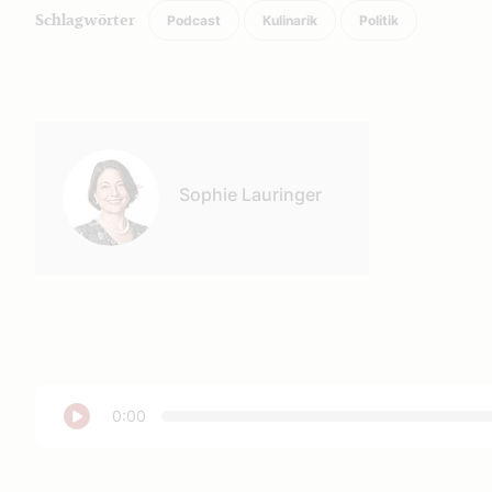
Podcast
Kulinarik
Politik
Schlagwörter
Autor:
Sophie Lauringer
Abspielen
0:00