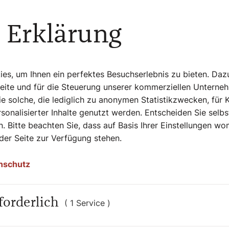
senschaft"
e sagt, dass unser biologisches Dasein
 Erklärung
t eine steile These, die bis heute noch
orie keine Wissenschaft: „Sie ist eben nur
handelt." Über dieses Thema hat sie auch
s, um Ihnen ein perfektes Besuchserlebnis zu bieten. Daz
A
" geschrieben: Besonders kritisch sieht sie
Seite und für die Steuerung unserer kommerziellen Unterne
Körperverletzung und
e solche, die lediglich zu anonymen Statistikzwecken, für 
reversibel. In so jungen Jahren sollten laut
sonalisierter Inhalte genutzt werden. Entscheiden Sie selb
lt werden.
. Bitte beachten Sie, dass auf Basis Ihrer Einstellungen w
 der Seite zur Verfügung stehen.
allerdings die Leichtfertigkeit, mit der
ern und Jugendlichen heutzutage häufig
nschutz
forderlich
( 1 Service )