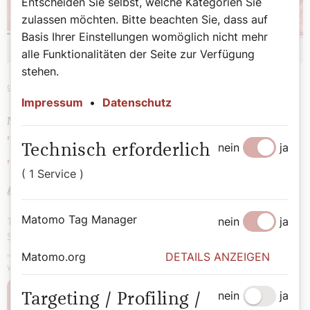
Entscheiden Sie selbst, welche Kategorien Sie
zulassen möchten. Bitte beachten Sie, dass auf
Basis Ihrer Einstellungen womöglich nicht mehr
alle Funktionalitäten der Seite zur Verfügung
stehen.
9. Juni 2019
|
Theologie
Impressum
•
Datenschutz
MITTAGSDÄMON UND SINNLEERE
Trägheit – die größte
nein
ja
Technisch erforderlich
Todsünde
( 1 Service )
Monika Fischer
Matomo Tag Manager
nein
ja
Trägheit klingt harmlos, ist sie aber nicht. Sie ist die größte aller
Sünden und war bei den frühchristlichen Mönchen als
„Mittagsdämon“ gefürchtet. Was sie so gefährlich macht und wie
Matomo.org
DETAILS ANZEIGEN
wir ihr widerstehen können.
nein
ja
Targeting / Profiling /
Weiterlesen