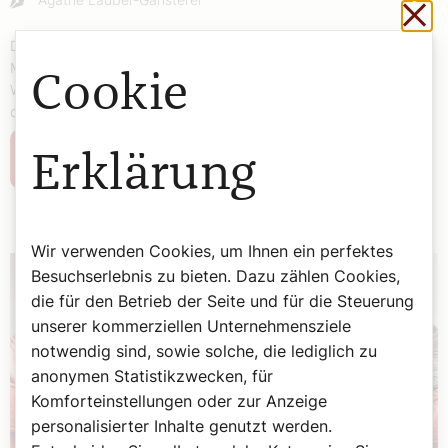
Sch
Die Habgier ist einer der stärksten emotionalen Antreiber im
Menschen. Das Gefährliche an ihr: Sie lähmt den Verstand.
Cookie
Warum das so ist und wie man ihr entgegensteuern kann, erklärt
die Psychologin und Buchautorin Beate Weingardt.
Weiterlesen
Erklärung
Wir verwenden Cookies, um Ihnen ein perfektes
Besuchserlebnis zu bieten. Dazu zählen Cookies,
die für den Betrieb der Seite und für die Steuerung
unserer kommerziellen Unternehmensziele
notwendig sind, sowie solche, die lediglich zu
anonymen Statistikzwecken, für
Komforteinstellungen oder zur Anzeige
personalisierter Inhalte genutzt werden.