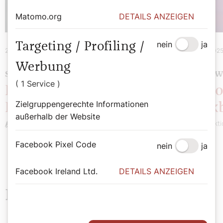
Matomo.org
DETAILS ANZEIGEN
nein
ja
Targeting / Profiling /
21. Mai 2025
|
Chronik
10. März 202
Werbung
SEHENSWERT
SEHENSW
( 1 Service )
Potpourri: Diözesaner
Potpo
Zielgruppengerechte Informationen
Rückblick
Rückb
außerhalb der Website
Redaktion
Redakti
Facebook Pixel Code
nein
ja
Facebook Ireland Ltd.
DETAILS ANZEIGEN
Neueste Beiträge