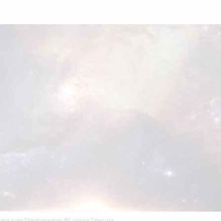
ndung zum Stephansdom
©Lumina Obscura