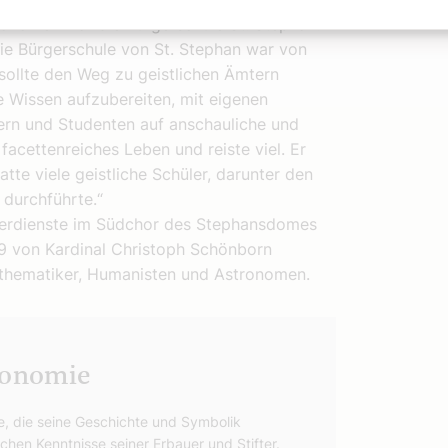
ronomen war die Bürgerschule St. Stephan.
Die Bürgerschule von St. Stephan war von
ollte den Weg zu geistlichen Ämtern
e Wissen aufzubereiten, mit eigenen
rn und Studenten auf anschauliche und
facettenreiches Leben und reiste viel. Er
te viele geistliche Schüler, darunter den
 durchführte.“
Verdienste im Südchor des Stephansdomes
999 von Kardinal Christoph Schönborn
athematiker, Humanisten und Astronomen.
ronomie
, die seine Geschichte und Symbolik
schen Kenntnisse seiner Erbauer und Stifter.