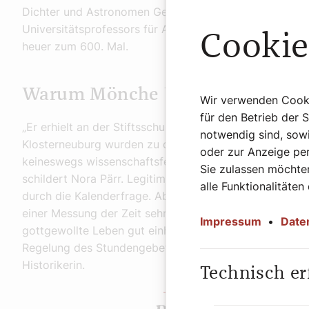
Dichter und Astronomen Georg von Peuerbach (1423–14
Universitätsprofessors für Astronomie und Hofastronome
Cookie
heuer zum 600. Mal.
Warum Mönche Uhren brauchte
Wir verwenden Cookie
für den Betrieb der 
„Er erhielt an der Stiftsschule Klosterneuburg eine umf
notwendig sind, sowi
Klosterneuburg wurden zu der Zeit die Naturwissenscha
oder zur Anzeige per
keineswegs wissenschaftsfeindlich, auch Kartographie
Sie zulassen möchten
schildert Nora Pärr. Legitimiert wurden die intensive
alle Funktionalitäten
durch die Kalenderfrage. Aber auch für die Einhaltung
einer Messung der Zeit sehr interessiert. „Die Messung
Impressum
•
Date
gottgewollte Leben gut einhalten zu können. Am Tag 
Regelung des Stundengebetes in der Nacht gab es Wass
Historikerin.
Technisch er