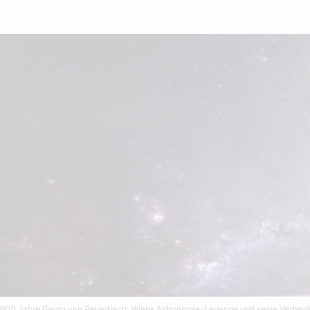
600 Jahre Georg von Peuerbach: Wiens Astronomie-Legende und seine Verbi