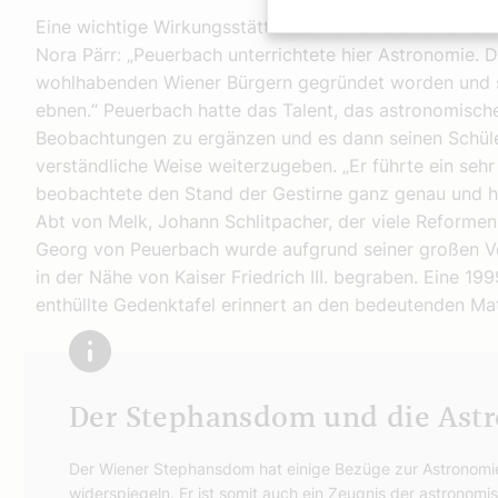
Eine wichtige Wirkungsstätte des Humanisten und Ast
Nora Pärr: „Peuerbach unterrichtete hier Astronomie. 
wohlhabenden Wiener Bürgern gegründet worden und s
ebnen.“ Peuerbach hatte das Talent, das astronomisch
Beobachtungen zu ergänzen und es dann seinen Schüle
verständliche Weise weiterzugeben. „Er führte ein sehr 
beobachtete den Stand der Gestirne ganz genau und hat
Abt von Melk, Johann Schlitpacher, der viele Reformen
Georg von Peuerbach wurde aufgrund seiner großen 
in der Nähe von Kaiser Friedrich III. begraben. Eine 1
enthüllte Gedenktafel erinnert an den bedeutenden M
Der Stephansdom und die Ast
Der Wiener Stephansdom hat einige Bezüge zur Astronomie
widerspiegeln. Er ist somit auch ein Zeugnis der astronomi