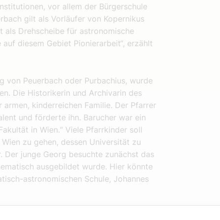
nstitutionen, vor allem der Bürgerschule
bach gilt als Vorläufer von Kopernikus
t als Drehscheibe für astronomische
 auf diesem Gebiet Pionierarbeit“, erzählt
g von Peuerbach oder Purbachius, wurde
n. Die Historikerin und Archivarin des
r armen, kinderreichen Familie. Der Pfarrer
alent und förderte ihn. Barucher war ein
kultät in Wien.“ Viele Pfarrkinder soll
Wien zu gehen, dessen Universität zu
r. Der junge Georg besuchte zunächst das
ematisch ausgebildet wurde. Hier könnte
atisch-astronomischen Schule, Johannes
s erinnert noch heute an den Humanisten,