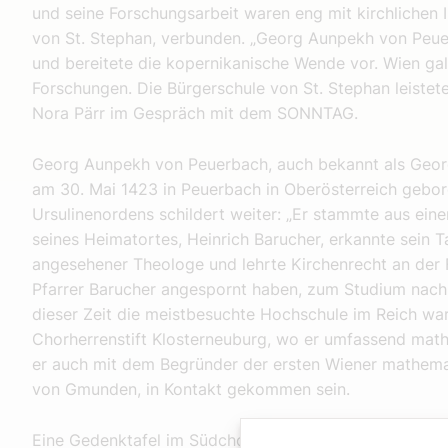
und seine Forschungsarbeit waren eng mit kirchlichen I
von St. Stephan, verbunden. „Georg Aunpekh von Peuer
und bereitete die kopernikanische Wende vor. Wien gal
Forschungen. Die Bürgerschule von St. Stephan leistete
Nora Pärr im Gespräch mit dem SONNTAG.
Georg Aunpekh von Peuerbach, auch bekannt als Geor
am 30. Mai 1423 in Peuerbach in Oberösterreich gebore
Ursulinenordens schildert weiter: „Er stammte aus eine
seines Heimatortes, Heinrich Barucher, erkannte sein T
angesehener Theologe und lehrte Kirchenrecht an der Fa
Pfarrer Barucher angespornt haben, zum Studium nach 
dieser Zeit die meistbesuchte Hochschule im Reich wa
Chorherrenstift Klosterneuburg, wo er umfassend math
er auch mit dem Begründer der ersten Wiener mathem
von Gmunden, in Kontakt gekommen sein.
Eine Gedenktafel im Südchor des Wiener Stephansdome