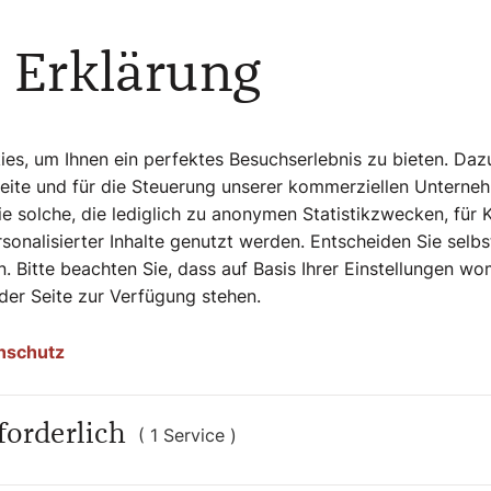
61). Der Geburtstag des weltweit ersten
n von Kaiser Friedrich III. jährt sich
 Erklärung
n
s, um Ihnen ein perfektes Besuchserlebnis zu bieten. Daz
Seite und für die Steuerung unserer kommerziellen Unterne
assende Basisausbildung. In Stift
e solche, die lediglich zu anonymen Statistikzwecken, für 
ften sehr gefördert, die Kirche war hier
sonalisierter Inhalte genutzt werden. Entscheiden Sie selb
 und Astronomie wurden betrieben“,
. Bitte beachten Sie, dass auf Basis Ihrer Einstellungen w
n astronomischen Forschungen zum einen
 der Seite zur Verfügung stehen.
 des Stundengebetes waren die Klöster an
 der Zeit war sehr wichtig, um das
nschutz
wurde mit Sonnenuhren gemessen. Für die
eruhren und Kerzenuhren“, schildert die
forderlich
( 1 Service )