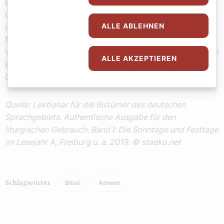
Da drohte ihm Jesus: Schweig und verlass ihn! Der
unreine Geist zerrte den Mann hin und her und verließ
ALLE ABLEHNEN
ihn mit lautem Geschrei. Da erschraken alle und einer
fragte den andern: Was ist das? Eine neue Lehre mit
Vollmacht: Sogar die unreinen Geister gehorchen seinem
ALLE AKZEPTIEREN
Befehl. Und sein Ruf verbreitete sich rasch im ganzen
Gebiet von Galiläa.
Quelle: Lektionar für die Bistümer des deutschen
Sprachgebiets. Authentische Ausgabe für den
liturgischen Gebrauch. Band I: Die Sonntage und Festtage
im Lesejahr A, Freiburg u. a. 2019. © staeko.net
Bibel
Advent
Schlagwörter