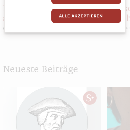
Königin Elizabeth
Erstk
ALLE AKZEPTIEREN
schockiert Österreich
Badeh
Bernadette Spitzer
Bernade
Neueste Beiträge