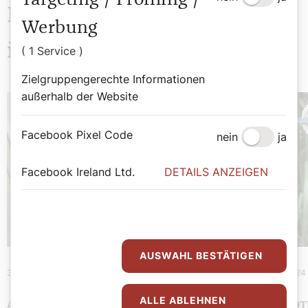
Targeting / Profiling /
Das könnte Sie auch
Werbung
interessieren
( 1 Service )
Zielgruppengerechte Informationen
außerhalb der Website
Facebook Pixel Code
nein
ja
Facebook Ireland Ltd.
DETAILS ANZEIGEN
AUSWAHL BESTÄTIGEN
3. Mai 2024
|
Heiter bis heilig
19. April 2024
ALLE ABLEHNEN
ANEKDOTEN
ANEKDOT