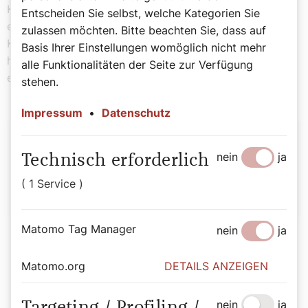
Kuckucksei legen“, was bedeutet, dass man jemandem
Entscheiden Sie selbst, welche Kategorien Sie
etwas unterschieben will. Und zum Positiven: Der
zulassen möchten. Bitte beachten Sie, dass auf
Kuckuck weckt auch Frühlingsgefühle – üblicherweise
Basis Ihrer Einstellungen womöglich nicht mehr
hört man die ersten Kuckucksrufe Ende März und so ist
alle Funktionalitäten der Seite zur Verfügung
er ein Bote des zu Ende gegangenen Winters.
stehen.
Impressum
•
Datenschutz
Autor:
nein
ja
Technisch erforderlich
Bernadette Spitzer
( 1 Service )
Matomo Tag Manager
nein
ja
Matomo.org
DETAILS ANZEIGEN
nein
ja