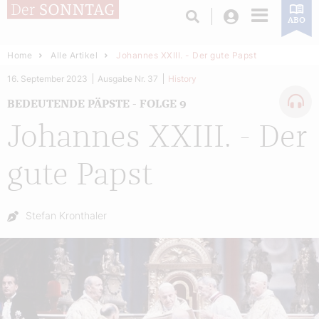
Login
ABO
Home
Alle Artikel
Johannes XXIII. - Der gute Papst
16. September 2023
Ausgabe Nr. 37
History
BEDEUTENDE PÄPSTE - FOLGE 9
Johannes XXIII. - Der
gute Papst
Autor:
Stefan Kronthaler