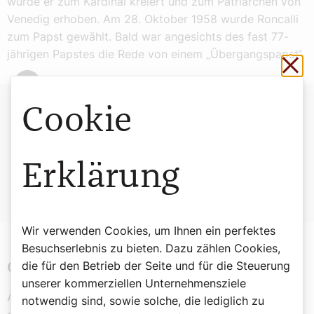
wurde er zum Kardinal kreiert und zum Patriarchen von
Venedig erhoben. Am 28. Oktober 1958 wurde Roncalli
zum Papst gewählt. Bald war angesichts des fast 77-
jährigen Papstes die Rede von einem „Übergangspapst“.
Sch
Cookie
Johannes XXIII.
Leben:
geboren am 25. November 1881 in Sotto il Monte.
Erklärung
Papst:
vom 28. Oktober 1958 bis zum 3. Juni 1963.
Heiliggesprochen:
27. April 2014
Kirchlicher Gedenktag:
11. Oktober.
Wir verwenden Cookies, um Ihnen ein perfektes
Besuchserlebnis zu bieten. Dazu zählen Cookies,
die für den Betrieb der Seite und für die Steuerung
Gehaltserhöhung für die Angestellten
unserer kommerziellen Unternehmensziele
Aber Johannes XXIII. reorganisierte die Kurie und
notwendig sind, sowie solche, die lediglich zu