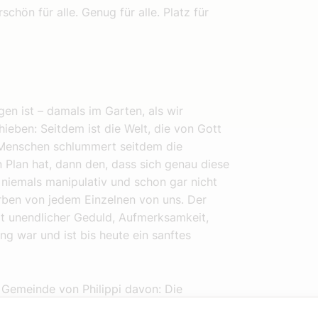
chön für alle. Genug für alle. Platz für
en ist – damals im Garten, als wir
ieben: Seitdem ist die Welt, die von Gott
n Menschen schlummert seitdem die
 Plan hat, dann den, dass sich genau diese
ch niemals manipulativ und schon gar nicht
erben von jedem Einzelnen von uns. Der
t unendlicher Geduld, Aufmerksamkeit,
 war und ist bis heute ein sanftes
n Gemeinde von Philippi davon: Die
ensein … das weckt die tiefe Sehnsucht in