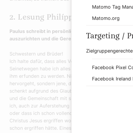
Matomo Tag Man
2. Lesung Philípper 3,8–14
Matomo.org
Paulus schreibt in persönlichen Worten, wie sehr er b
Targeting / 
auszurichten und die Gerechtigkeit Gottes zu suchen
Zielgruppengerechte
Schwestern und Brüder!
Ich halte dafür, dass alles Verlust ist, weil die Erkenntn
Facebook Pixel C
Seinetwegen habe ich alles aufgegeben und halte es fü
ihm erfunden zu werden. Nicht meine Gerechtigkeit wil
Facebook Ireland 
hervorgeht, sondern jene, die durch den Glauben an Ch
schenkt aufgrund des Glaubens. Christus will ich erke
und die Gemeinschaft mit seinen Leiden, indem ich sei
ich, auch zur Auferstehung von den Toten zu gelangen. 
oder dass ich schon vollendet wäre. Aber ich strebe da
Christus Jesus ergriffen worden bin. Brüder und Schwest
schon ergriffen hätte. Eines aber tue ich: Ich vergesse,