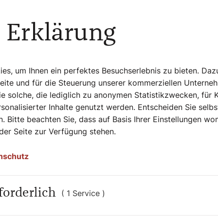
e“. Einer hat uns davon nicht einfach nur
hte Paulus gleich werden. So geht Christ-
 Erklärung
elle mir uns, die Kirche, vor, wie wir
 in diese Welt pusten.
s, um Ihnen ein perfektes Besuchserlebnis zu bieten. Daz
Seite und für die Steuerung unserer kommerziellen Unterne
a eine neue Zeit. Altes erlischt, verliert
e solche, die lediglich zu anonymen Statistikzwecken, für 
bemerkbar.
sonalisierter Inhalte genutzt werden. Entscheiden Sie selb
. Bitte beachten Sie, dass auf Basis Ihrer Einstellungen w
 einen Pfad durch gewaltige Wasser, der
 der Seite zur Verfügung stehen.
 mächtigen Heer; doch sie liegen am
d verglüht wie ein Docht. Der Herr spricht:
nschutz
vergangen ist, achtet nicht mehr! Siehe,
r es nicht? Ja, ich lege einen Weg an durch
forderlich
werden mich preisen, die Schakale und
( 1 Service )
nd Flüsse im Ödland, um mein Volk, mein
habe, wird meinen Ruhm verkünden.