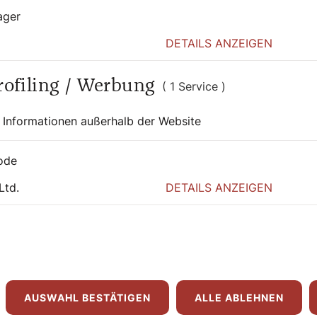
ager
DETAILS ANZEIGEN
ereit ist, sein Leben auf Jesus Christus
Profiling / Werbung
( 1 Service )
.
 Informationen außerhalb der Website
is Christi Jesu, meines Herrn, alles überragt.
ode
r Unrat, um Christus zu gewinnen und in
l ich haben, die aus dem Gesetz
Ltd.
DETAILS ANZEIGEN
ristus kommt, die Gerechtigkeit, die Gott
nnen und die Macht seiner Auferstehung
nem Tod gleich gestaltet werde. So hoffe
Nicht dass ich es schon erreicht hätte
nach, es zu ergreifen, weil auch ich von
ern, ich bilde mir nicht ein, dass ich es
AUSWAHL BESTÄTIGEN
ALLE ABLEHNEN
 was hinter mir liegt, und strecke mich nach