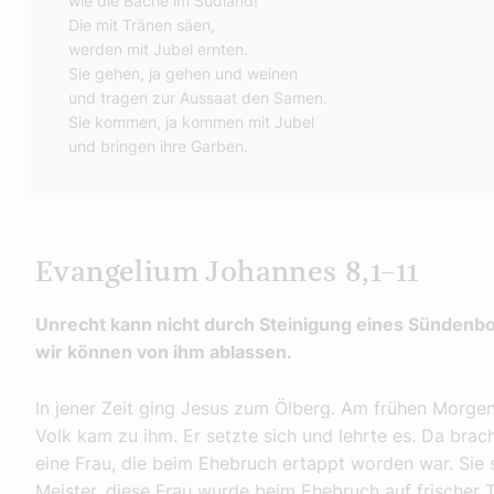
wie die Bäche im Südland!
Die mit Tränen säen,
werden mit Jubel ernten.
Sie gehen, ja gehen und weinen
und tragen zur Aussaat den Samen.
Sie kommen, ja kommen mit Jubel
und bringen ihre Garben.
Evangelium Johannes 8,1–11
Unrecht kann nicht durch Steinigung eines Sündenbo
wir können von ihm ablassen.
In jener Zeit ging Jesus zum Ölberg. Am frühen Morgen
Volk kam zu ihm. Er setzte sich und lehrte es. Da brac
eine Frau, die beim Ehebruch ertappt worden war. Sie st
Meister, diese Frau wurde beim Ehebruch auf frischer 