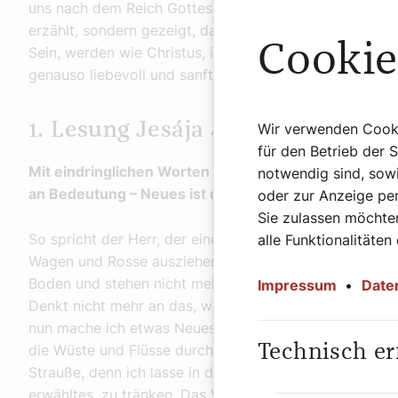
uns nach dem Reich Gottes, nach „Alles wird gut für all
erzählt, sondern gezeigt, dass es möglich ist. Ihm möc
Cookie
Sein, werden wie Christus, ihm gleich werden. Und ich st
genauso liebevoll und sanft einen Hauch seines Reiches
1. Lesung Jesája 43,16–21
Wir verwenden Cookie
für den Betrieb der 
Mit eindringlichen Worten verkündet der Prophet Jesaj
notwendig sind, sowi
an Bedeutung – Neues ist da und macht sich schon 
oder zur Anzeige per
Sie zulassen möchten
So spricht der Herr, der einen Weg durchs Meer bahnt,
alle Funktionalitäten
Wagen und Rosse ausziehen lässt, zusammen mit einem
Boden und stehen nicht mehr auf, sie sind erloschen un
Impressum
•
Date
Denkt nicht mehr an das, was früher war; auf das, was 
nun mache ich etwas Neues. Schon sprießt es, merkt ih
Technisch er
die Wüste und Flüsse durchs Ödland. Die wilden Tiere 
Strauße, denn ich lasse in der Wüste Wasser fließen u
erwähltes, zu tränken. Das Volk, das ich mir geformt 