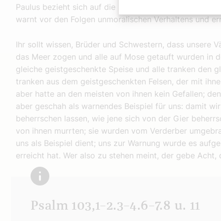
Paulus bezieht sich auf die schrecklichen Ereignisse b
warnt vor den Folgen unmoralischen Verhaltens und erm
Ihr sollt wissen, Brüder und Schwestern, dass unsere Vä
das Meer zogen und alle auf Mose getauft wurden in d
gleiche geistgeschenkte Speise und alle tranken den g
tranken aus dem geistgeschenkten Felsen, der mit ihne
aber hatte an den meisten von ihnen kein Gefallen; de
aber geschah als warnendes Beispiel für uns: damit wi
beherrschen lassen, wie jene sich von der Gier beherrsc
von ihnen murrten; sie wurden vom Verderber umgebra
uns als Beispiel dient; uns zur Warnung wurde es aufge
erreicht hat. Wer also zu stehen meint, der gebe Acht, da
Psalm 103,1–2.3–4.6–7.8 u. 11