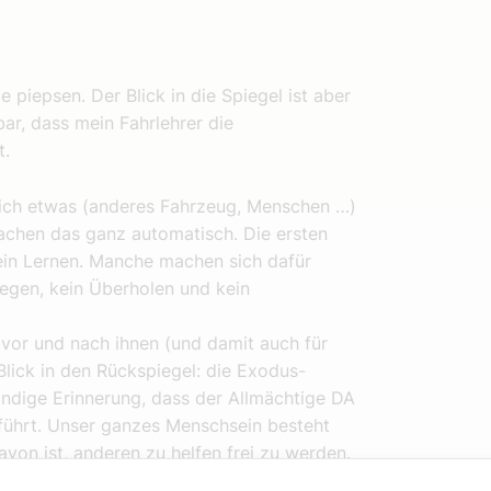
 piepsen. Der Blick in die Spiegel ist aber
bar, dass mein Fahrlehrer die
t.
tlich etwas (anderes Fahrzeug, Menschen …)
machen das ganz automatisch. Die ersten
ein Lernen. Manche machen sich dafür
iegen, kein Überholen und kein
 vor und nach ihnen (und damit auch für
 Blick in den Rückspiegel: die Exodus-
ändige Erinnerung, dass der Allmächtige DA
t führt. Unser ganzes Menschsein besteht
avon ist, anderen zu helfen frei zu werden.
 es einen Plan Gottes für unser Leben gibt,