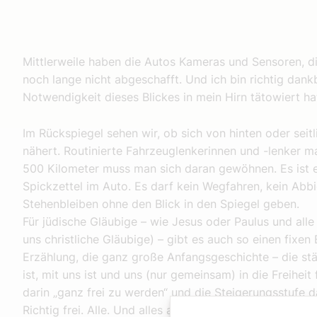
Mittlerweile haben die Autos Kameras und Sensoren, die
noch lange nicht abgeschafft. Und ich bin richtig dank
Notwendigkeit dieses Blickes in mein Hirn tätowiert ha
Im Rückspiegel sehen wir, ob sich von hinten oder sei
nähert. Routinierte Fahrzeuglenkerinnen und -lenker 
500 Kilometer muss man sich daran gewöhnen. Es ist 
Spickzettel im Auto. Es darf kein Wegfahren, kein Abb
Stehenbleiben ohne den Blick in den Spiegel geben.
Für jüdische Gläubige – wie Jesus oder Paulus und alle
uns christliche Gläubige) – gibt es auch so einen fixen
Erzählung, die ganz große Anfangsgeschichte – die st
ist, mit uns ist und uns (nur gemeinsam) in die Freihei
darin „ganz frei zu werden“ und die Steigerungsstufe d
Richtig frei. Alle. Und alles andere ist Verderben. Wenn