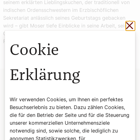
seinem erklärten Lieblingskuchen, der traditionell von
indischen Ordensschwestern im Erzbischöflichen
Sekretariat anlässlich seines Geburtstags gebacken
Sch
wird – gibt Moser tiefe Einblicke in seine Arbeit, sein
Glaubens- und in sein Privatleben als verheirateter
Familienvater.
Cookie
Erklärung
Wir verwenden Cookies, um Ihnen ein perfektes
Besuchserlebnis zu bieten. Dazu zählen Cookies,
die für den Betrieb der Seite und für die Steuerung
unserer kommerziellen Unternehmensziele
notwendig sind, sowie solche, die lediglich zu
anonymen Statistikzwecken, für
©Sophie Lauringer