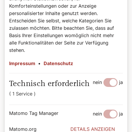
Komforteinstellungen oder zur Anzeige
Rezept: Schokotorte
personalisierter Inhalte genutzt werden.
Entscheiden Sie selbst, welche Kategorien Sie
Zutaten
zulassen möchten. Bitte beachten Sie, dass auf
Teig:
Basis Ihrer Einstellungen womöglich nicht mehr
alle Funktionalitäten der Seite zur Verfügung
140 Gramm Butter
stehen.
140 Gramm Schokolade
4 Dotter
Impressum
•
Datenschutz
4 Eiklar
140 Gramm Staubzucker
80 Gramm Weizenmehl
nein
ja
Technisch erforderlich
40 Gramm Stärkemehl
( 1 Service )
Glasur:
200 Gramm Kochschokolade
Matomo Tag Manager
3 Esslöffel Butter
nein
ja
Marillenmarmelade
Matomo.org
DETAILS ANZEIGEN