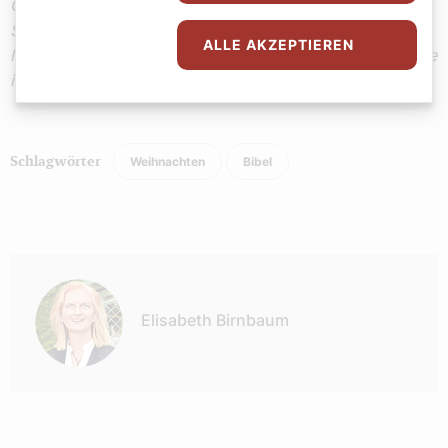
Quelle: Lektionar für die Bistümer des deutschen
Sprachgebiets. Authentische Ausgabe für den
ALLE AKZEPTIEREN
liturgischen Gebrauch. Band I: Die Sonntage und Festtage
im Lesejahr A, Freiburg u. a. 2019. © staeko.net
Weihnachten
Bibel
Schlagwörter
Autor:
Elisabeth Birnbaum