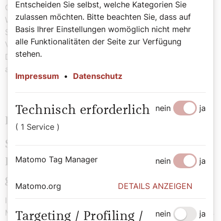
Entscheiden Sie selbst, welche Kategorien Sie
Gesetz stehen, und damit wir die Sohnschaft erlangen.
zulassen möchten. Bitte beachten Sie, dass auf
Weil ihr aber Söhne seid, sandte Gott den Geist seines
Basis Ihrer Einstellungen womöglich nicht mehr
Sohnes in unsere Herzen, den Geist, der ruft: Abba,
alle Funktionalitäten der Seite zur Verfügung
Vater.
stehen.
Daher bist du nicht mehr Sklave, sondern Sohn; bist du
aber Sohn, dann auch Erbe, Erbe durch Gott.
Impressum
•
Datenschutz
nein
ja
Technisch erforderlich
Evangelium Johannes Lukas 2,16–21
( 1 Service )
Sie fanden Maria und Josef und das
Matomo Tag Manager
nein
ja
Kind. Als acht Tage vorüber waren,
gab man dem Kind den Namen Jesus.
Matomo.org
DETAILS ANZEIGEN
In jener Zeit eilten die Hirten nach Betlehem und fanden
Maria und Josef und das Kind, das in der Krippe lag. Als
nein
ja
Targeting / Profiling /