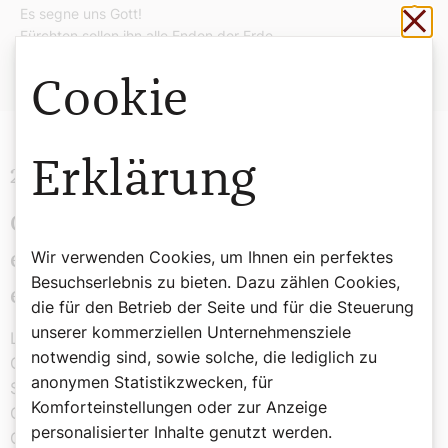
Sch
Es segne uns Gott!
Fürchten sollen ihn alle Enden der Erde.
Cookie
Erklärung
2. Lesung Galater 4,4–7
Gott sandte seinen Sohn, geboren von
Wir verwenden Cookies, um Ihnen ein perfektes
einer Frau, damit wir die Sohnschaft
Besuchserlebnis zu bieten. Dazu zählen Cookies,
erlangen.
die für den Betrieb der Seite und für die Steuerung
unserer kommerziellen Unternehmensziele
Lesung aus dem Brief des Apostels Paulus an die
notwendig sind, sowie solche, die lediglich zu
Gemeinden in Galátien.
anonymen Statistikzwecken, für
Schwestern und Brüder! Als die Zeit erfüllt war, sandte
Komforteinstellungen oder zur Anzeige
Gott seinen Sohn, geboren von einer Frau und dem
personalisierter Inhalte genutzt werden.
Gesetz unterstellt, damit er die freikaufe, die unter dem