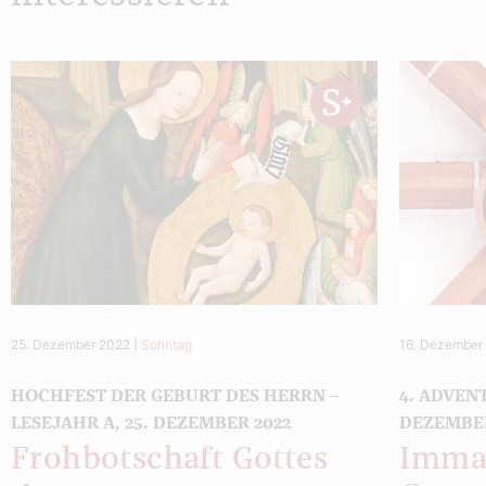
25. Dezember 2022
|
Sonntag
16. Dezember
HOCHFEST DER GEBURT DES HERRN –
4. ADVENT
LESEJAHR A, 25. DEZEMBER 2022
DEZEMBER
Frohbotschaft Gottes
Imman