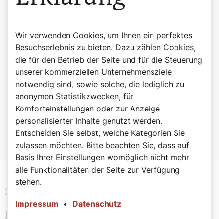
Er hält die Treue auf ewig.
Recht schafft er den Unterdrückten,
Brot gibt er den Hungernden,
Wir verwenden Cookies, um Ihnen ein perfektes
der Herr befreit die Gefangenen.
Besuchserlebnis zu bieten. Dazu zählen Cookies,
Der Herr öffnet die Augen der Blinden,
die für den Betrieb der Seite und für die Steuerung
der Herr richtet auf die Gebeugten,
unserer kommerziellen Unternehmensziele
der Herr liebt die Gerechten.
notwendig sind, sowie solche, die lediglich zu
Der Herr beschützt die Fremden.
anonymen Statistikzwecken, für
Komforteinstellungen oder zur Anzeige
Er hilft auf den Waisen und Witwen,
personalisierter Inhalte genutzt werden.
doch den Weg der Frevler krümmt er.
Entscheiden Sie selbst, welche Kategorien Sie
Der Herr ist König auf ewig,
dein Gott, Zion, durch alle Geschlechter.“
zulassen möchten. Bitte beachten Sie, dass auf
Basis Ihrer Einstellungen womöglich nicht mehr
alle Funktionalitäten der Seite zur Verfügung
stehen.
2. Lesung Jakobus 5,7–10
Impressum
•
Datenschutz
Macht eure Herzen stark, denn die