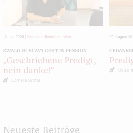
12. Juli 2025
|
Wien und Niederösterreich
20. August 2
EWALD HUSCAVA GEHT IN PENSION
GEDANKEN
„Geschriebene Predigt,
Predi
nein danke!“
Mag.a t
Cornelia Grotte
Neueste Beiträge