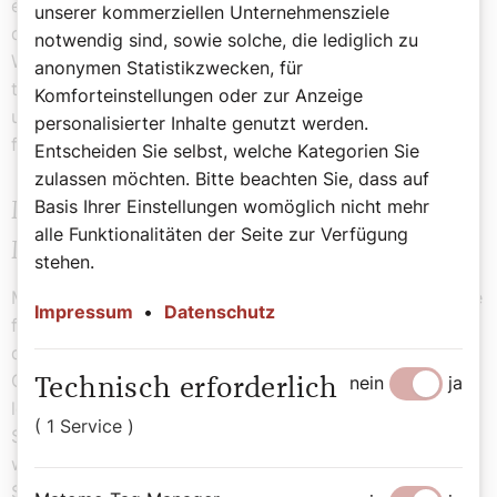
entschuldigen musste. Wie Don Camillo habe er sich an
unserer kommerziellen Unternehmensziele
den Herrn gewandt und Antwort gefunden: Mit der
notwendig sind, sowie solche, die lediglich zu
Weihe hat er einen Auftrag bekommen und den solle er
anonymen Statistikzwecken, für
trotz der damals täglich bizarrer werdenden Situation
Komforteinstellungen oder zur Anzeige
und der immensen Anfeindungen gegen die Kirche
personalisierter Inhalte genutzt werden.
fortsetzen und: es werden bessere Zeiten kommen!
Entscheiden Sie selbst, welche Kategorien Sie
zulassen möchten. Bitte beachten Sie, dass auf
Basis Ihrer Einstellungen womöglich nicht mehr
Monsignore Huscava ist für die freie
alle Funktionalitäten der Seite zur Verfügung
Messgestaltung
stehen.
Monsignore Huscava betonte, dass er schon immer eine
Impressum
•
Datenschutz
freiere Messgestaltung praktiziert habe, statt die Enge
des Kirchenrechts habe er stets die Freiheit der Kinder
Gottes in den Vordergrund seines Wirkens gestellt. Er
nein
ja
Technisch erforderlich
lebe eine Kirche nahe an den Menschen mit ihren
( 1 Service )
Sorgen und Nöten im hier und heute. Die Überlegung
wie es denn nach 40 jähriger Priesterschaft um seine
Spiritualität bestellt sei, beantwortete der Domprediger