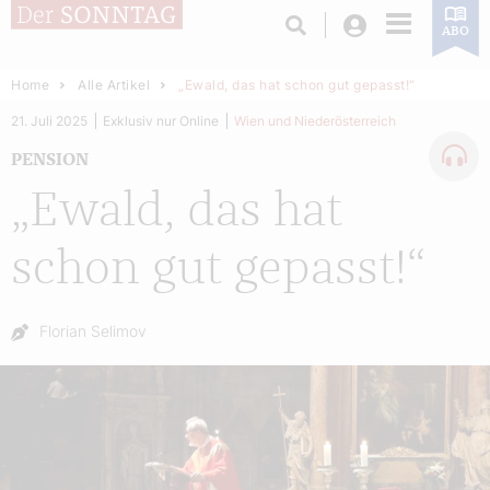
Login
ABO
Home
Alle Artikel
„Ewald, das hat schon gut gepasst!“
21. Juli 2025
Exklusiv nur Online
Wien und Niederösterreich
PENSION
„Ewald, das hat
schon gut gepasst!“
Autor:
Florian Selimov