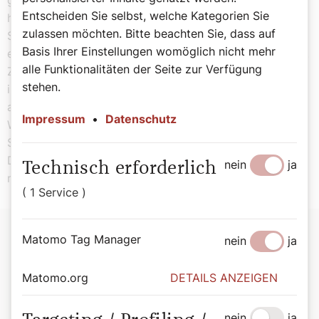
geschätzt.Wenn wir eine Abfahrtszeit ausgemacht
Entscheiden Sie selbst, welche Kategorien Sie
hatten, konnte ich sicher sein, dass er fast auf die
zulassen möchten. Bitte beachten Sie, dass auf
Sekunde genau anwesend war“, erzählt Schmidl: „Es
Basis Ihrer Einstellungen womöglich nicht mehr
ergab sich aber auch öfter, dass wir zu früh dran waren.
alle Funktionalitäten der Seite zur Verfügung
Zum Beispiel jedes Jahr in Alt-Ottakring, als wir immer
stehen.
in der Thaliastraße anhielten, um nicht zu früh
anzukommen.
Impressum
•
Datenschutz
Wir standen jedes Jahr vor dem Fleischhauer in dieser
Straße und Bischof Moser begutachtete die Preise.
Daraufhin bemerkte er, dass die Schnitzelpreise immer
nein
ja
Technisch erforderlich
noch dieselben waren wie voriges Jahr.“
( 1 Service )
Matomo Tag Manager
nein
ja
Matomo.org
DETAILS ANZEIGEN
nein
ja