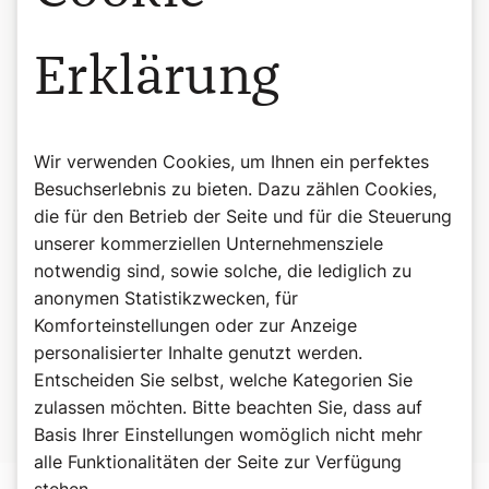
Aus Psalm 25
Erklärung
Zeige mir, HERR, deine Wege,
lehre mich deine Pfade!
Führe mich in deiner Treue und lehre mich;
denn du bist der Gott meines Heiles.
Wir verwenden Cookies, um Ihnen ein perfektes
Auf dich hoffe ich den ganzen Tag.
Besuchserlebnis zu bieten. Dazu zählen Cookies,
Der HERR ist gut und redlich,
die für den Betrieb der Seite und für die Steuerung
darum weist er Sünder auf den rechten Weg.
unserer kommerziellen Unternehmensziele
Die Armen leitet er nach seinem Recht,
notwendig sind, sowie solche, die lediglich zu
die Armen lehrt er seinen Weg.
anonymen Statistikzwecken, für
Komforteinstellungen oder zur Anzeige
Alle Pfade des HERRN sind Huld und Treue
personalisierter Inhalte genutzt werden.
denen, die seinen Bund und seine Zeugnisse wahren.
Entscheiden Sie selbst, welche Kategorien Sie
Der Rat des HERRN steht denen offen, die ihn fürchten,
und sein Bund, um ihnen Erkenntnis zu schenken.
zulassen möchten. Bitte beachten Sie, dass auf
Basis Ihrer Einstellungen womöglich nicht mehr
alle Funktionalitäten der Seite zur Verfügung