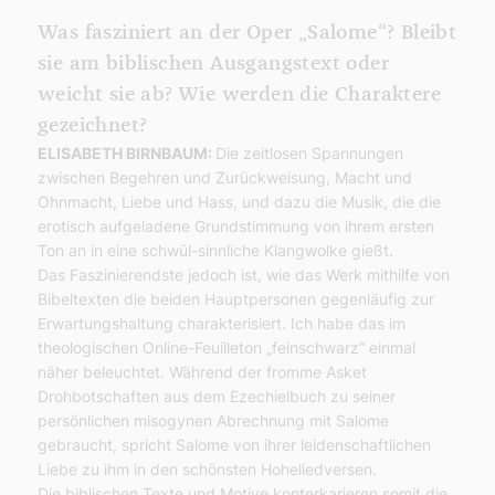
Was fasziniert an der Oper „Salome“? Bleibt
sie am biblischen Ausgangstext oder
weicht sie ab? Wie werden die Charaktere
gezeichnet?
ELISABETH BIRNBAUM:
Die zeitlosen Spannungen
zwischen Begehren und Zurückweisung, Macht und
Ohnmacht, Liebe und Hass, und dazu die Musik, die die
erotisch aufgeladene Grundstimmung von ihrem ersten
Ton an in eine schwül-sinnliche Klangwolke gießt.
Das Faszinierendste jedoch ist, wie das Werk mithilfe von
Bibeltexten die beiden Hauptpersonen gegenläufig zur
Erwartungshaltung charakterisiert. Ich habe das im
theologischen Online-Feuilleton „feinschwarz“ einmal
näher beleuchtet. Während der fromme Asket
Drohbotschaften aus dem Ezechielbuch zu seiner
persönlichen misogynen Abrechnung mit Salome
gebraucht, spricht Salome von ihrer leidenschaftlichen
Liebe zu ihm in den schönsten Hoheliedversen.
Die biblischen Texte und Motive konterkarieren somit die