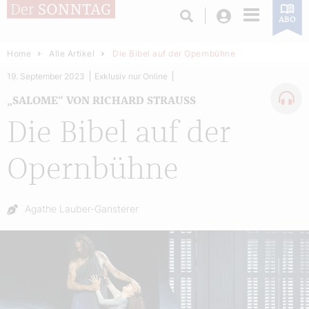
Login
ABO
Home
Alle Artikel
Die Bibel auf der Opernbühne
19. September 2023
Exklusiv nur Online
„SALOME“ VON RICHARD STRAUSS
Die Bibel auf der
Opernbühne
Autor:
Agathe Lauber-Gansterer