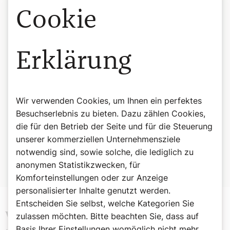
viele andere.
Cookie
Welche „biblischen Opern“ schätzen Sie
besonders und warum?
Erklärung
ELISABETH BIRNBAUM:
Eine Szene aus „Moses und
Aaron“ von Schönberg liebe ich besonders: Das Stück
beginnt mit der Berufung des Mose am brennenden
Dornbusch. Schönberg lässt die Gottesstimme nicht wie
so oft von einem Bassisten singen, sondern von einem
Wir verwenden Cookies, um Ihnen ein perfektes
vierstimmigen Chor UND zugleich von einem Sprechchor.
Besuchserlebnis zu bieten. Dazu zählen Cookies,
Das hat eine unglaubliche Wirkung und eine wunderbare
die für den Betrieb der Seite und für die Steuerung
theologische Botschaft: Gott ist mehr als ein Mensch, er
unserer kommerziellen Unternehmensziele
ist unfassbar, nicht in eine einzige Stimme zwängbar. Das
notwendig sind, sowie solche, die lediglich zu
finde ich großartig.
anonymen Statistikzwecken, für
Komforteinstellungen oder zur Anzeige
personalisierter Inhalte genutzt werden.
Entscheiden Sie selbst, welche Kategorien Sie
Volksopern-Premiere: Familienthriller
zulassen möchten. Bitte beachten Sie, dass auf
Basis Ihrer Einstellungen womöglich nicht mehr