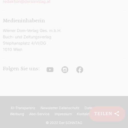
redaktion@dersonntag.at
Medieninhaberin
Wiener Dom-Verlag Ges. m.b.H.
Buch- und Zeitungsverlag
Stephansplatz 4/VI/DG
1010 Wien
Youtube
Instagram
Facebook
Folgen Sie uns:
KI-Transparenz
Newsletter Datenschutz
Datenschutz
AGB
TEILEN
Werbung
Abo-Service
Impressum
Kontakt
Barrierefreiheit
©
2022 Der SONNTAG