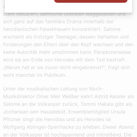
verstorbenen Gatten: Luc Bondy hatte „Salome“ einst
stark reduziert, sämtliche Statisten weggelassen und
sich ganz auf das familiäre Drama innerhalb der
herodianischen Palastmauern konzentriert. Salome
erscheint als trotziger Teenager, dessen Verhalten und
Forderungen den Eltern über den Kopf wachsen und den
keine Autorität mehr umstimmen kann. Paradoxerweise
wird sie am Ende von Herodes mit dem Tod bestraft.
„Warum hat er sie zuvor nicht eingebremst?“, fragt sich
wohl mancher im Publikum.
Unter der musikalischen Leitung von Noch-
Musikdirektor Omer Meir Wellber kehrt Astrid Kessler als
Salome an die Volksoper zurück, Tommi Hakala gibt als
Jochanaan sein Hausdebüt, Ensemblemitglied Ursula
Pfitzner singt die Herodias und als Herodes ist
Wolfgang Ablinger-Sperrhacke zu erleben. Dieser Abend
an der Volksoper ist hochspannend und mitreißend. Die