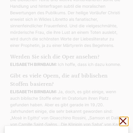
Handlung und hinterfragen subtil die moralischen
Bewertungen des Publikums. Der heilige Vorläufer Christi
erweist sich in Wildes Libretto als fanatischer,
sinnenfeindlicher Frauenfeind. Und die vielgeschmähte,
mörderische Frau, die ihre Lust an einem Toten auslebt,
wird durch die schönsten Worte der Liebesliteratur zu
einer Prophetin, ja zu einer Märtyrerin des Begehrens.
Werden Sie sich die Oper ansehen?
ELISABETH BIRNBAUM:
Ich hoffe, dass ich dazu komme.
Gibt es viele Opern, die auf biblischen
Stoffen basieren?
ELISABETH BIRNBAUM:
Ja, doch, es gibt einige, wenn
auch biblische Stoffe eher im Oratorium ihren Platz
gefunden haben. Aber es gibt gerade im 19./20.
Jahrhundert einige, die sehr bekannt geworden sind:
„Mosè in Egitto“ von Gioacchino Rossini, „Samson et Dalila“
Sch
von Camille Saint-Saëns, „Die Königin von Saba“ von Karl
Goldmark oder „Moses und Aaron“ von Schönberg und