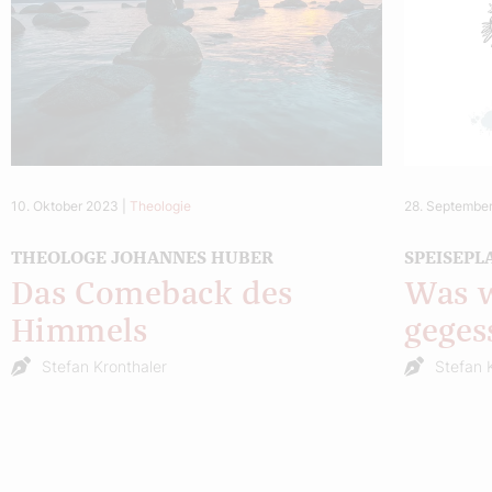
10. Oktober 2023
|
Theologie
28. Septembe
THEOLOGE JOHANNES HUBER
SPEISEPL
Das Comeback des
Was w
Himmels
geges
Stefan Kronthaler
Stefan 