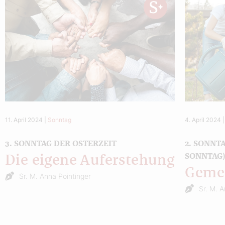
11. April 2024
|
Sonntag
4. April 2024
3. SONNTAG DER OSTERZEIT
2. SONNT
SONNTAG
Die eigene Auferstehung
Geme
Sr. M. Anna Pointinger
Sr. M. 