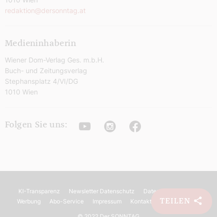
redaktion@dersonntag.at
Medieninhaberin
Wiener Dom-Verlag Ges. m.b.H.
Buch- und Zeitungsverlag
Stephansplatz 4/VI/DG
1010 Wien
Youtube
Instagram
Facebook
Folgen Sie uns:
KI-Transparenz
Newsletter Datenschutz
Datenschutz
AGB
TEILEN
Werbung
Abo-Service
Impressum
Kontakt
Barrierefreiheit
©
2022 Der SONNTAG