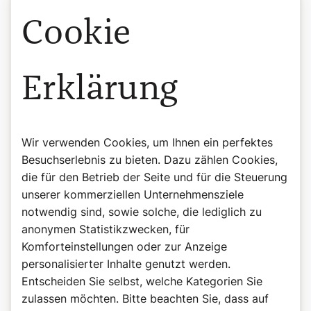
Danket dem HERRN, denn er ist gut,
Cookie
denn seine Huld währt ewig!
So sollen sagen, die den HERRN fürchten:
Denn seine Huld währt ewig.
Erklärung
Besser, sich zu bergen beim HERRN,
als zu vertrauen auf Menschen.
Besser, sich zu bergen beim HERRN,
als zu vertrauen auf Fürsten.
Wir verwenden Cookies, um Ihnen ein perfektes
Besuchserlebnis zu bieten. Dazu zählen Cookies,
Ich will dir danken, dass du mir Antwort gabst,
du bist mir zur Rettung geworden.
die für den Betrieb der Seite und für die Steuerung
Ein Stein, den die Bauleute verwarfen,
unserer kommerziellen Unternehmensziele
er ist zum Eckstein geworden.
notwendig sind, sowie solche, die lediglich zu
anonymen Statistikzwecken, für
Vom HERRN her ist dies gewirkt,
Komforteinstellungen oder zur Anzeige
ein Wunder in unseren Augen.
personalisierter Inhalte genutzt werden.
Gesegnet sei, der da kommt im Namen des HERRN!
Entscheiden Sie selbst, welche Kategorien Sie
Wir segnen euch vom Haus des HERRN her.
zulassen möchten. Bitte beachten Sie, dass auf
Mein Gott bist du, dir will ich danken.