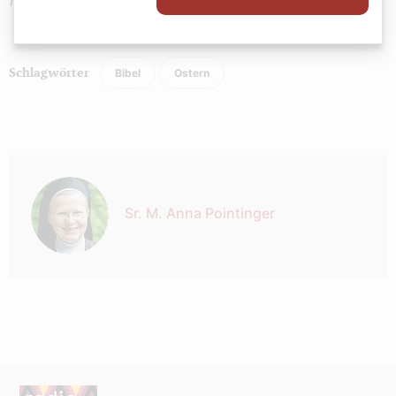
im Lesejahr A, Freiburg u. a. 2019. © staeko.net
Bibel
Ostern
Schlagwörter
Autor:
Sr. M. Anna Pointinger