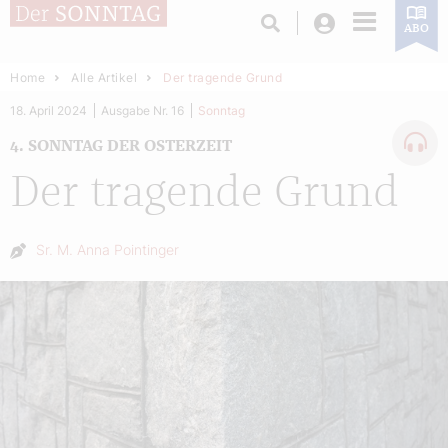
Login
ABO
Home
Alle Artikel
Der tragende Grund
18. April 2024
Ausgabe Nr. 16
Sonntag
4. SONNTAG DER OSTERZEIT
Der tragende Grund
Autor:
Sr. M. Anna Pointinger