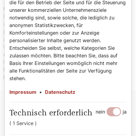
die für den Betrieb der Seite und für die Steuerung
Martha Keil, Direktorin des Instituts für jüdische
unserer kommerziellen Unternehmensziele
Geschichte Österreichs, das ebenfalls vor Ort
notwendig sind, sowie solche, die lediglich zu
untergebracht ist, hat die Ausstellungen kuratiert. Der
anonymen Statistikzwecken, für
große Versammlungsraum wird für Konzerte, Vorträge
Komforteinstellungen oder zur Anzeige
und Lesungen genützt. Die Gegenwart repräsentieren
personalisierter Inhalte genutzt werden.
Objekte und Videos zu Besuchen von Nachkommen der
Entscheiden Sie selbst, welche Kategorien Sie
aus Sankt Pölten vertriebenen jüdischen Familien. Sie
zulassen möchten. Bitte beachten Sie, dass auf
haben zur Ehemaligen Synagoge eine besondere
Basis Ihrer Einstellungen womöglich nicht mehr
Beziehung aufgebaut. Ein gelungenes Projekt gelebter
alle Funktionalitäten der Seite zur Verfügung
Erinnerungskultur, das einen Besuch lohnt.
stehen.
Impressum
•
Datenschutz
Termintipp: Jewish Weekends
nein
ja
Technisch erforderlich
Das Festival für jüdische Kultur vom 7. bis 9. und 14. bis 16.
( 1 Service )
Juni: Vorträge, Lesungen und Konzerte laden zur
Auseinandersetzung mit jüdischer Geschichte und Gegenwart,