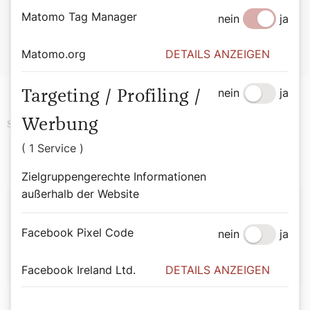
zentraler Austragungsort ist die Ehemalige Synagoge.
Matomo Tag Manager
nein
ja
Weitere Informationen unter:
Matomo.org
DETAILS ANZEIGEN
ehemalige-synagoge.at
nein
ja
Targeting / Profiling /
Werbung
Politik
Schlagwörter
( 1 Service )
Zielgruppengerechte Informationen
außerhalb der Website
Autor:
Facebook Pixel Code
Agathe Lauber-Gansterer
nein
ja
Facebook Ireland Ltd.
DETAILS ANZEIGEN