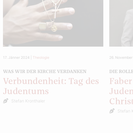
17. Jänner 2024
|
Theologie
26. November
WAS WIR DER KIRCHE VERDANKEN
DIE ROLL
Verbundenheit: Tag des
Faber
Judentums
Jude
Chris
Stefan Kronthaler
Stefan 