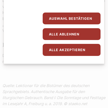
Darum hat ihn Gott über alle erhöht und ihm den Namen
verliehen, der größer ist als alle Namen, damit alle im
Himmel, auf der Erde und unter der Erde ihr Knie
beugen vor dem Namen Jesu und jeder Mund bekennt:
AUSWAHL BESTÄTIGEN
„Jesus Christus ist der Herr“ – zur Ehre Gottes, des
Vaters.
ALLE ABLEHNEN
Passion Markus 14,1–15, 47
ALLE AKZEPTIEREN
Das Leiden unseres Herrn Jesus Christus wird in den
meisten Gemeinden in verteilten Rollen gelesen.
Quelle: Lektionar für die Bistümer des deutschen
Sprachgebiets. Authentische Ausgabe für den
liturgischen Gebrauch. Band I: Die Sonntage und Festtage
im Lesejahr A, Freiburg u. a. 2019. © staeko.net