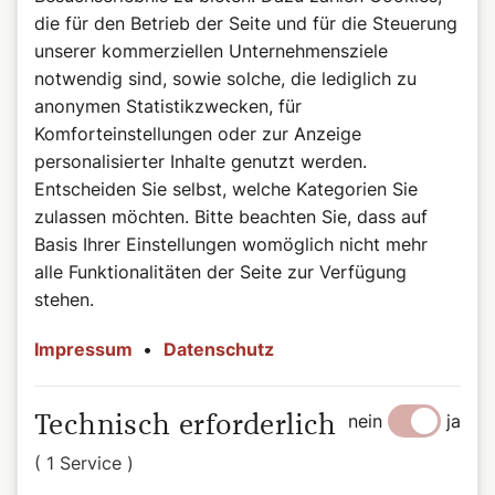
die für den Betrieb der Seite und für die Steuerung
Psalm 22 (21),8–9.17–18.19–20.23–24
unserer kommerziellen Unternehmensziele
Alle, die mich sehen, verlachen mich,
notwendig sind, sowie solche, die lediglich zu
verziehen die Lippen, schütteln den Kopf:
anonymen Statistikzwecken, für
„Wälze die Last auf den Herrn!
Komforteinstellungen oder zur Anzeige
Er soll ihn befreien,
personalisierter Inhalte genutzt werden.
er reiße ihn heraus, wenn er an ihm Gefallen hat!“
Entscheiden Sie selbst, welche Kategorien Sie
Denn Hunde haben mich umlagert,
zulassen möchten. Bitte beachten Sie, dass auf
eine Rotte von Bösen hat mich umkreist.
Basis Ihrer Einstellungen womöglich nicht mehr
Sie haben mir Hände und Füße durchbohrt.
alle Funktionalitäten der Seite zur Verfügung
Ich kann all meine Knochen zählen;
stehen.
sie gaffen und starren mich an.
Impressum
•
Datenschutz
Sie verteilen unter sich meine Kleider
und werfen das Los um mein Gewand.
Du aber, Herr, halte dich nicht fern!
nein
ja
Technisch erforderlich
Du, meine Stärke, eile mir zu Hilfe!
( 1 Service )
Ich will deinen Namen meinen Brüdern verkünden,