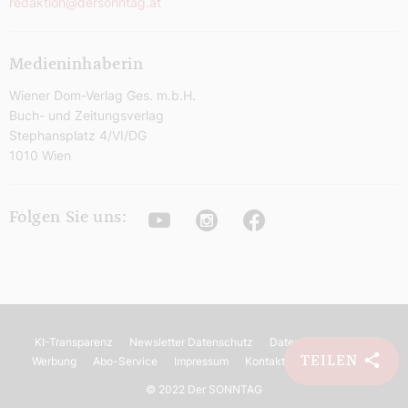
redaktion@dersonntag.at
Medieninhaberin
Wiener Dom-Verlag Ges. m.b.H.
Buch- und Zeitungsverlag
Stephansplatz 4/VI/DG
1010 Wien
Youtube
Instagram
Facebook
Folgen Sie uns:
KI-Transparenz
Newsletter Datenschutz
Datenschutz
AGB
TEILEN
Werbung
Abo-Service
Impressum
Kontakt
Barrierefreiheit
©
2022 Der SONNTAG