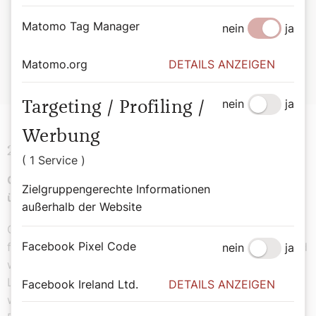
inmitten der Versammlung dich loben.
Die ihr den Herrn fürchtet, lobt ihn;
Matomo Tag Manager
nein
ja
all ihr Nachkommen Jakobs, rühmt ihn;
erschauert vor ihm, all ihr Nachkommen Israels!
Matomo.org
DETAILS ANZEIGEN
nein
ja
Targeting / Profiling /
Werbung
2. Lesung Philipper 2,6–11
( 1 Service )
Christus Jesus erniedrigte sich; darum hat ihn Gott
Zielgruppengerechte Informationen
über alle erhöht.
außerhalb der Website
Christus Jesus war Gott gleich, hielt aber nicht daran
Facebook Pixel Code
fest, Gott gleich zu sein, sondern er entäußerte sich und
nein
ja
wurde wie ein Sklave und den Menschen gleich. Sein
Leben war das eines Menschen; er erniedrigte sich und
Facebook Ireland Ltd.
DETAILS ANZEIGEN
war gehorsam bis zum Tod, bis zum Tod am Kreuz.