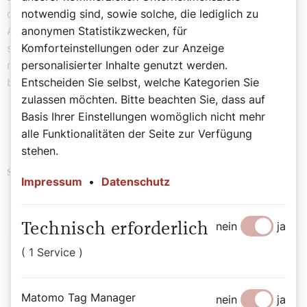
das Verfahren in keinster Weise, es war ein guter
notwendig sind, sowie solche, die lediglich zu
Abschluss für diese Ehe, die eben keine war. Das ist
anonymen Statistikzwecken, für
schmerzlich, sich das einzugestehen, aber ehrlich, wenn
Komforteinstellungen oder zur Anzeige
man sich daran macht, es wieder in Ordnung zu
personalisierter Inhalte genutzt werden.
bringen.“ Die Leserin hat recht, dass wir über
Entscheiden Sie selbst, welche Kategorien Sie
Annullierungen aufklären und informieren sollten!
zulassen möchten. Bitte beachten Sie, dass auf
Basis Ihrer Einstellungen womöglich nicht mehr
alle Funktionalitäten der Seite zur Verfügung
stehen.
Politik
Religion
Schlagwörter
Impressum
•
Datenschutz
nein
ja
Technisch erforderlich
Autor:
( 1 Service )
Sophie Lauringer
Matomo Tag Manager
nein
ja