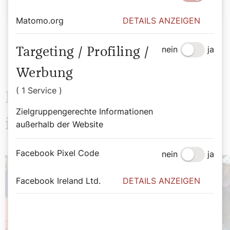
Matomo.org
DETAILS ANZEIGEN
nein
ja
Targeting / Profiling /
Werbung
( 1 Service )
Das könnte Sie auch
Zielgruppengerechte Informationen
interessieren
außerhalb der Website
Facebook Pixel Code
nein
ja
Facebook Ireland Ltd.
DETAILS ANZEIGEN