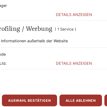
ager
adio klassik Stephansdom, der Jubiliar zu
DETAILS ANZEIGEN
Kardinal Christoph Schönborn
. Gestaltung:
Profiling / Werbung
( 1 Service )
 Informationen außerhalb der Website
ode
haben das Heil gesehen"
 Fellinger, Meine Augen haben das Heil
Ltd.
DETAILS ANZEIGEN
2 Seiten, ISBN: 978-3-85351-335-4, EUR
AUSWAHL BESTÄTIGEN
ALLE ABLEHNEN