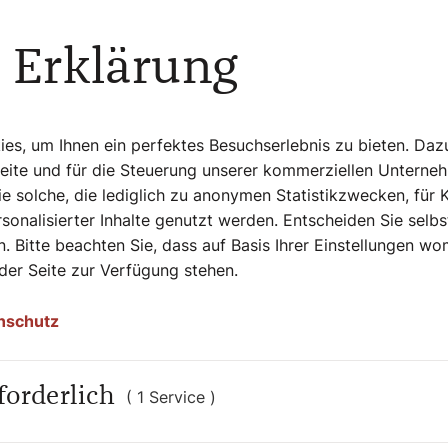
 Erklärung
ukunft
 Abschied sprechen. In einem
Interview
t: "Ich habe bewusst keine Pläne. Ich
s, um Ihnen ein perfektes Besuchserlebnis zu bieten. Daz
nd sie dann gestalten." Seinen Ruhestand
Seite und für die Steuerung unserer kommerziellen Unterne
mm
in der Wiener Donaustadt verbringen.
e solche, die lediglich zu anonymen Statistikzwecken, für 
hönborn gemeinsam mit Arzt Johannes
sonalisierter Inhalte genutzt werden. Entscheiden Sie selb
l gesehen"
veröffentlicht. Zum 80.
. Bitte beachten Sie, dass auf Basis Ihrer Einstellungen w
he Philatelistenverein und die
 der Seite zur Verfügung stehen.
nerung
geben.
nschutz
om überträgt Dankgottesdienst
rägt auf der Frequenz 107,5 den
forderlich
( 1 Service )
ardinal Christoph Schönborn live aus dem