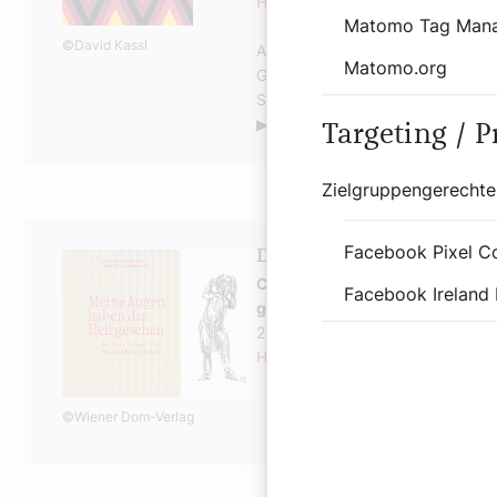
Hier geht es zum Live-Stream
Matomo Tag Man
©David Kassl
Auch in den
"Perspektiven"
auf r
Matomo.org
Gast.
Zum 80. Geburtstag von 
Stefan Hauser
▶
radioklassik.at/perspektiven
Targeting / 
Zielgruppengerechte
Facebook Pixel C
Das Buch: "Meine Augen 
Christoph Schönborn, Johannes
Facebook Ireland 
gesehen,
Wiener Dom-Verlag, 11
29,–
Hier bestellen
©Wiener Dom-Verlag