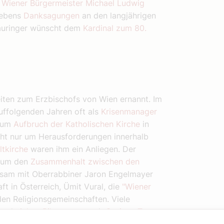
n
Wiener Bürgermeister Michael Ludwig
Lebens
Danksagungen
an den langjährigen
auringer wünscht dem
Kardinal zum 80.
iten zum Erzbischofs von Wien ernannt. Im
uffolgenden Jahren oft als
Krisenmanager
 zum
Aufbruch der Katholischen Kirche
in
icht nur um Herausforderungen innerhalb
ltkirche
waren ihm ein Anliegen. Der
s um den
Zusammenhalt zwischen den
sam mit Oberrabbiner Jaron Engelmayer
t in Österreich, Ümit Vural, die
"Wiener
n Religionsgemeinschaften. Viele
 und
ziehen Bilanz
- so auch
Corinna Turner
,