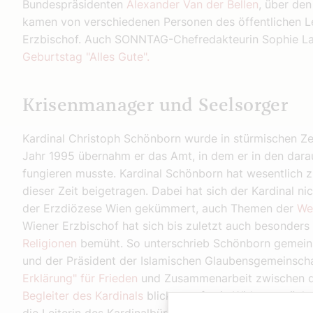
Bundespräsidenten
Alexander Van der Bellen
, über de
kamen von verschiedenen Personen des öffentlichen 
Erzbischof. Auch SONNTAG-Chefredakteurin Sophie L
Geburtstag "Alles Gute".
Krisenmanager und Seelsorger
Kardinal Christoph Schönborn wurde in stürmischen Ze
Jahr 1995 übernahm er das Amt, in dem er in den dara
fungieren musste. Kardinal Schönborn hat wesentlich
dieser Zeit beigetragen. Dabei hat sich der Kardinal n
der Erzdiözese Wien gekümmert, auch Themen der
We
Wiener Erzbischof hat sich bis zuletzt auch besonder
Religionen
bemüht. So unterschrieb Schönborn gemein
und der Präsident der Islamischen Glaubensgemeinschaf
Erklärung" für Frieden
und Zusammenarbeit zwischen de
Begleiter des Kardinals
blicken auf sein Wirken zurück