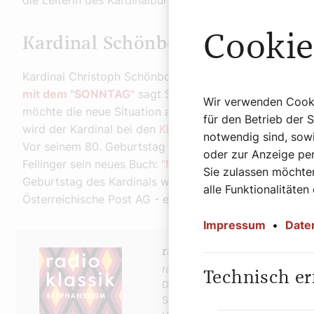
die Leiterin des Kardinalbüros.
Cookie
Kardinal Schönborn über seine Z
Kardinal Christoph Schönborn selbst möchte nicht von
mit dem "SONNTAG"
sagt Schönborn über seine Zukunf
Wir verwenden Cookie
möchte die neue Situation auf mich zukommen lassen u
für den Betrieb der 
wird der Kardinal bei den
Kleinen Schwestern vom La
notwendig sind, sowi
Vor seinem 80. Geburtstag hat Kardinal Christoph Sc
oder zur Anzeige per
Fellinger sein neues Buch:
"Meine Augen haben das Hei
Sie zulassen möchten
Geburtstag des Kardinals wird es - so der österreichisc
alle Funktionalitäten
Österreichische Post AG - eigene
Briefmarken zur Erin
Impressum
•
Date
radio klassik Stephansd
radio klassik Stephansdom übert
Technisch er
Dankgottesdienst zu Ehren von K
Stephansdom.