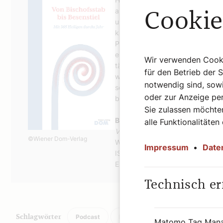
allen Jahrhunderten: Herrscher u
Cookie
und Laien. Diese bunte Schar port
kurzweilig-informativen Geschich
Persönlichkeit treffend hervorkehr
eine heutige Sprache und spart 
Wir verwenden Cookie
tägliche Auswahl dieser „Vorbilder
für den Betrieb der 
weniger bekannten, bis hin zu sol
notwendig sind, sowi
seliggesprochen wurden. Aufgefr
oder zur Anzeige per
bemerkenswerte Zitate wird das B
Sie zulassen möchten
Bernadette Spitzer
alle Funktionalitäten
Von Bischofsstab bis Besenstiel. 
©Wiener Dom-Verlag
Wiener Dom-Verlag.
Impressum
•
Date
ISBN: 978-3-85351-294-4
Erhältlich im
Webshop des Wiene
Technisch er
Podcast
Religion
Schlagwörter
Matomo Tag Man