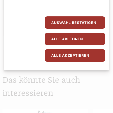
AUSWAHL BESTÄTIGEN
ALLE ABLEHNEN
Abspielen
0:00
0:00
ALLE AKZEPTIEREN
Das könnte Sie auch
interessieren