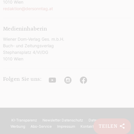
1010 Wien
redaktion@dersonntag.at
Medieninhaberin
Wiener Dom-Verlag Ges. m.b.H.
Buch- und Zeitungsverlag
Stephansplatz 4/VI/DG
1010 Wien
Youtube
Instagram
Facebook
Folgen Sie uns:
KI-Transparenz
Newsletter Datenschutz
Datenschutz
AGB
TEILEN
Werbung
Abo-Service
Impressum
Kontakt
Barrierefreiheit