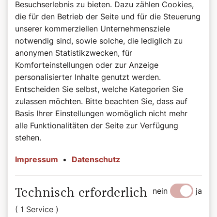
Besuchserlebnis zu bieten. Dazu zählen Cookies,
die für den Betrieb der Seite und für die Steuerung
unserer kommerziellen Unternehmensziele
notwendig sind, sowie solche, die lediglich zu
anonymen Statistikzwecken, für
©Wiener Dom-Verlag
Komforteinstellungen oder zur Anzeige
Das Buch zum Podcast
personalisierter Inhalte genutzt werden.
Heilige, das sind beeindruckende Persönlichkeiten auf
allen Kontinenten, in allen Jahrhunderten: Herrscher und
Entscheiden Sie selbst, welche Kategorien Sie
Sklaven, Brave und Aufmüpfige, Geistliche und Laien.
zulassen möchten. Bitte beachten Sie, dass auf
Diese bunte Schar porträtiert Autorin Bernadette Spitzer
Basis Ihrer Einstellungen womöglich nicht mehr
in kurzweilig-informativen Geschichten, wobei sie die
alle Funktionalitäten der Seite zur Verfügung
Besonderheit der jeweiligen Persönlichkeit treffend
stehen.
hervorkehrt. Sie übersetzt die teils sperrigen Quellen in
eine heutige Sprache und spart dabei nicht mit einem
Impressum
•
Datenschutz
Augenzwinkern. Die tägliche Auswahl dieser „Vorbilder“
reicht von in der breiten Öffentlichkeit weniger
bekannten, bis hin zu solchen, die erst vor kurzem heilig-
nein
ja
Technisch erforderlich
oder seliggesprochen wurden. Aufgefrischt durch
moderne Illustrationen und bemerkenswerte Zitate wird
( 1 Service )
das Buch zur täglichen Inspirationsquelle.