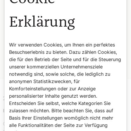
denn du bist der Gott meines Heiles.
Auf dich hoffe ich den ganzen Tag.
Erklärung
Gedenke deines Erbarmens, Herr,
und der Taten deiner Gnade;
denn sie bestehen seit Ewigkeit!
Gedenke nicht meiner Jugendsünden und meiner Frevel!
Nach deiner Huld gedenke meiner, Herr, denn du bist gütig!
Wir verwenden Cookies, um Ihnen ein perfektes
Der Herr ist gut und redlich,
Besuchserlebnis zu bieten. Dazu zählen Cookies,
darum weist er Sünder auf den rechten Weg.
die für den Betrieb der Seite und für die Steuerung
Die Armen leitet er nach seinem Recht,
unserer kommerziellen Unternehmensziele
die Armen lehrt er seinen Weg.
notwendig sind, sowie solche, die lediglich zu
anonymen Statistikzwecken, für
Komforteinstellungen oder zur Anzeige
personalisierter Inhalte genutzt werden.
2. Lesung 1 Petrus 3,18–22
Entscheiden Sie selbst, welche Kategorien Sie
zulassen möchten. Bitte beachten Sie, dass auf
Euch rettet jetzt die Taufe.
Basis Ihrer Einstellungen womöglich nicht mehr
Christus ist der Sünden wegen ein einziges Mal
alle Funktionalitäten der Seite zur Verfügung