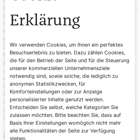
Redemptoristen propagierten Volksmissionen waren ihm
ein Gräuel. Milde vertrat einen vollkommen staatstreuen
Erklärung
Kurs. So brachte er 1848 kein Verständnis für die
Forderungen des jüngeren Klerus nach Befreiung der
Kirche aus den „goldenen Fesseln des
Wir verwenden Cookies, um Ihnen ein perfektes
Staatskirchentums“ auf. Entsprechend erließ er am 17.
Besuchserlebnis zu bieten. Dazu zählen Cookies,
März folgende Anordnung:
„Die Priester sind nicht dazu
die für den Betrieb der Seite und für die Steuerung
bestimmt, die irdischen Angelegenheiten der Menschen
unserer kommerziellen Unternehmensziele
zu beraten oder zu regieren, sondern das innere, das
notwendig sind, sowie solche, die lediglich zu
ewige Heil der Seele zu fördern. Deswegen wünschen
anonymen Statistikzwecken, für
und hoffen Seine fürsterzbischöfliche Gnaden, dass alle
Komforteinstellungen oder zur Anzeige
Priester sich in politische Angelegenheiten nicht mischen,
personalisierter Inhalte genutzt werden.
sondern sich darauf beschränken, zu Gott zu beten, dass
Entscheiden Sie selbst, welche Kategorien Sie
er alles zum wahren zeitlichen und ewigen Wohle der
zulassen möchten. Bitte beachten Sie, dass auf
Menschen leiten möge“
.
Basis Ihrer Einstellungen womöglich nicht mehr
alle Funktionalitäten der Seite zur Verfügung
Freiheit für die Kirche gefordert
stehen.