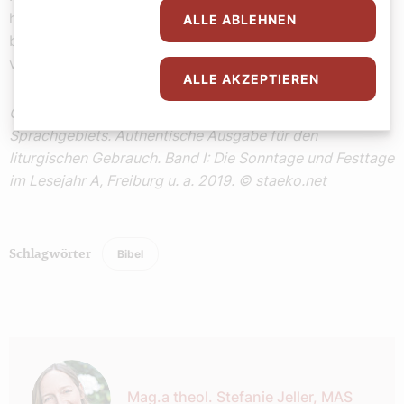
habe. Ebenso wird mein himmlischer Vater euch
ALLE ABLEHNEN
behandeln, wenn nicht jeder seinem Bruder von Herzen
vergibt.
ALLE AKZEPTIEREN
Quelle: Lektionar für die Bistümer des deutschen
Sprachgebiets. Authentische Ausgabe für den
liturgischen Gebrauch. Band I: Die Sonntage und Festtage
im Lesejahr A, Freiburg u. a. 2019. © staeko.net
Bibel
Schlagwörter
Autor:
Mag.a theol. Stefanie Jeller, MAS