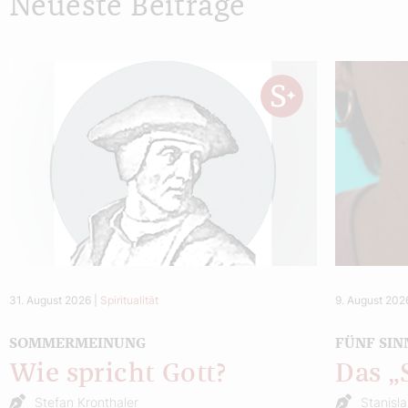
Neueste Beiträge
31. August 2026
|
Spiritualität
9. August 202
SOMMERMEINUNG
FÜNF SIN
Wie spricht Gott?
Das 
Stefan Kronthaler
Stanisl