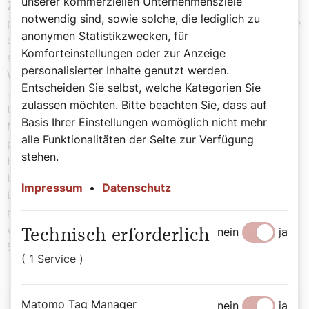
unserer kommerziellen Unternehmensziele
Zurück zur Nationalfrage. Da könnte ich mir eine
notwendig sind, sowie solche, die lediglich zu
parlamentarische Debatte nur zu gut vorstellen. Es wäre
anonymen Statistikzwecken, für
quasi ur-österreichisch: Draußen geht die Welt unter,
Komforteinstellungen oder zur Anzeige
aber im Parlament wird – nach einem Prélude von
personalisierter Inhalte genutzt werden.
Wolfgang Sobotka am goldenen Flügel – die Enquete
Entscheiden Sie selbst, welche Kategorien Sie
„Österreich – betörend anders“ eröffnet. Über Wochen
zulassen möchten. Bitte beachten Sie, dass auf
bezaubert und bewegt dies die hiesige
Basis Ihrer Einstellungen womöglich nicht mehr
Medienlandschaft. Am Ende würde dann ein Duft
alle Funktionalitäten der Seite zur Verfügung
präsentiert, in dem wirklich alles zusammenfließt, von
stehen.
Hundstrümmerln bis Schweinsbraten, von Sachertorte
bis Fiakergulasch, von Grünem Veltliner bis Alter Knabe.
Impressum
•
Datenschutz
Überzogen in österreichischer Panier, Pardon, Manier
mit verlockender Zuckerglasur. Und Woifi würde stolz
vor die Mikros treten und verkünden: „Lädies and
nein
ja
Technisch erforderlich
Schentelmen: Austria smells like … Punschkrapferl!“
( 1 Service )
Autor:
Matomo Tag Manager
nein
ja