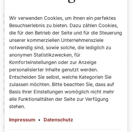
Unsere Seel-Besorgten indes sehen den synodalen
Wir verwenden Cookies, um Ihnen ein perfektes
Prozess ganz und gar nicht toxisch – im Gegenteil: Sie
Besuchserlebnis zu bieten. Dazu zählen Cookies,
empfehlen gar, die synodale Dialog- und Konfliktkultur
die für den Betrieb der Seite und für die Steuerung
„könnte auch ein zukunftsweisender Beitrag der Kirche
unserer kommerziellen Unternehmensziele
für eine fragmentierte Gesellschaft sein“, wie es zuletzt
notwendig sind, sowie solche, die lediglich zu
auf der Salzburger Pastoraltagung hieß. Wer hätte das
anonymen Statistikzwecken, für
gedacht, dass unsere braven Pastoralen plötzlich in den
Komforteinstellungen oder zur Anzeige
Geruch neomarxistischer Umtriebe kommen! Wobei:
personalisierter Inhalte genutzt werden.
Auch hier sollte man sich fragen, was denn die schönen
Entscheiden Sie selbst, welche Kategorien Sie
Worte bedeuten sollen? Wenn das der „Beitrag der
zulassen möchten. Bitte beachten Sie, dass auf
Kirche für eine taumelnde Welt“ sein soll, dann – Pardon
Basis Ihrer Einstellungen womöglich nicht mehr
– braucht es uns nicht mehr. Denn das haben moderne
alle Funktionalitäten der Seite zur Verfügung
Politikphilosophen schon vor Jahrzehnten unter dem
stehen.
Begriff „deliberative Demokratie“ präziser formuliert.
Impressum
•
Datenschutz
In einem hat Pell damit wohl recht: Soll der synodale