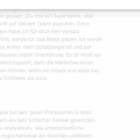
atürlich viel mit der Erziehung zu tun,
-Jähriger. Mein bester Freund ist beim
r gesagt: „Du bist ein Supertalent, aber
nicht auf deinem Talent ausruhen. Dann
ann habe ich für mich den Vorsatz
icht, werde ich das Beste geben. Ich werde
ss Arthur mein Schutzengel ist und auf
lauben bietet Orientierung. Es ist nicht nur
bedeutungsvoll, dass die Menschen einen
sen können, wenn sie dieses und jenes tun,
s Größeres als mich.
se bei sehr guten Professoren in Graz
dann ein sehr kritischer Denker geworden.
u analysieren, wie unterschiedliche
ogischerweise ein bisschen relativiert.