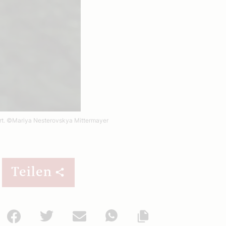
rt.
©Mariya Nesterovskya Mittermayer
Teilen
Facebook
Twitter
Mail
WhatsApp