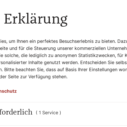
efergehend damit zu
 Erklärung
hätte ich kein Studium gebraucht. Es hat
s, um Ihnen ein perfektes Besuchserlebnis zu bieten. Daz
schen Spielen in Innsbruck 1976 habe ich in
Seite und für die Steuerung unserer kommerziellen Unterne
be einfach nicht mehr die Energie
e solche, die lediglich zu anonymen Statistikzwecken, für 
 brennend dafür zu interessieren, was da
sonalisierter Inhalte genutzt werden. Entscheiden Sie selb
ckt, obwohl ich eigentlich zu der Zeit
. Bitte beachten Sie, dass auf Basis Ihrer Einstellungen w
en bin? Ich konnte es einfach nicht richtig
 der Seite zur Verfügung stehen.
 tiefer reinzugehen, Ansätze, Systematiken
 weiterzugeben, weil ich gemerkt habe, da
nschutz
 wenn es um das Neulernen, auch um das
elen im Spitzensport heutzutage noch mehr
 ist als früher.
forderlich
( 1 Service )