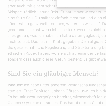
Bregenzerwald, wo man katholisch aufwächst. Es hatte n
aber auch mit einem sehr traumatischen Erlebnis als 14
Skisport tödlich verunglückt. Er hat immer wieder zu mi
eine faule Sau. Du solltest einfach mehr tun und dich 
könntest du ganz weit kommen, weiter als wir alle.“ D
genommen, selbst wenn ich scheitere, wenn es nicht re
alles geben, was ich habe. Ich habe daran geglaubt, da
mich schaut. Das hat mir Kraft gegeben. Der religiöse G
die gesellschaftliche Regulierung und Strukturierung 
ethischen Kodex haben, wo sie sich aufeinander verlas
sondern dass auch dieses Gefühl besteht: Es gibt etwa
Sind Sie ein gläubiger Mensch?
Innauer:
Ich habe unter anderem Weltanschauungsanaly
studiert, Ernst Topitsch, Johann Götschl usw. Ich bin 
Es hat mir zwar Vergnügen bereitet, wissenschaftlich z
Glaubenssysteme entstehen. Das hat aber den Glauben l