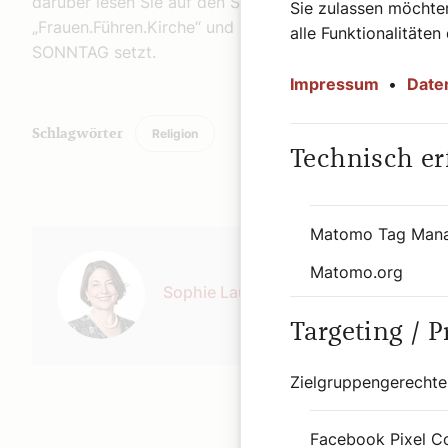
darüber lesen Sie auf den Seiten 19 und 20 mit einem K
Sie zulassen möchten
„Frauen.Führen.Kirche“ und im Kommentar des Hirtenh
alle Funktionalitäten
SONNTAG setzt.
Impressum
•
Date
Religion
Schlagwörter
Technisch er
Matomo Tag Man
Autor:
Matomo.org
Sophie Lauringer
Targeting / 
Zielgruppengerechte
Facebook Pixel C