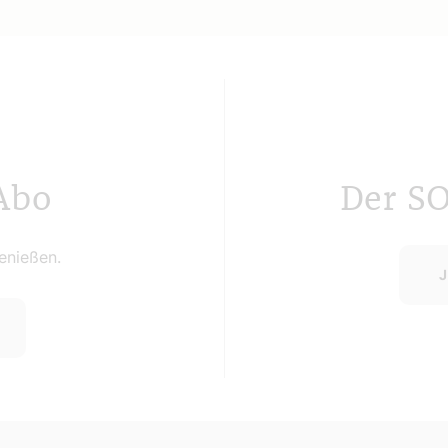
Abo
Der S
nießen.
J