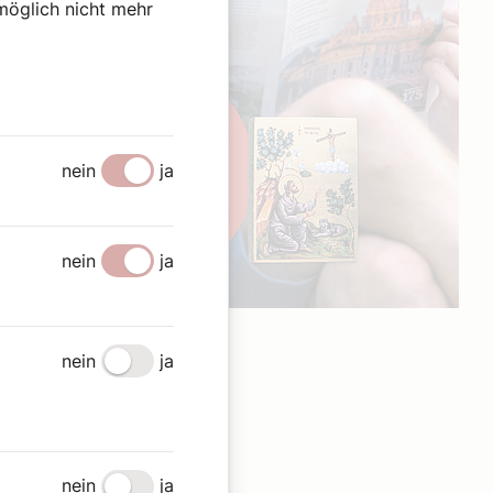
omöglich nicht mehr
nein
ja
nein
ja
Werbung
nein
ja
nein
ja