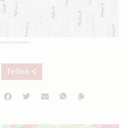
switha Rosenstein
Teilen
Facebook
Twitter
Mail
WhatsApp
Url kopieren