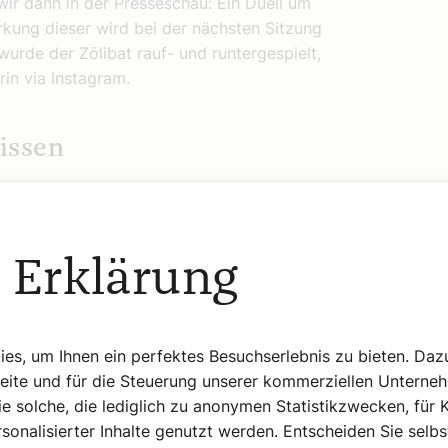
ir dann in der Presseschau: Ein Duell um
rkung dieser wird bei der nächsten Sitzung
wurde der Zölibat rauf- und runtergespielt,
rin via Instagram.
issen
ten weniger spektakulär? Die Bischöfe
 und kommen auf einen Konsens - Prozesse,
 auch die Haltung gegenüber der aktuellen
 Erklärung
er die Menschen im Blick habend.
ing. Ich habe den Eindruck, unsere
en Beitrag leisten zu einem guten Leben,
ir doch einmal darauf anstatt in die
s, um Ihnen ein perfektes Besuchserlebnis zu bieten. Daz
Seite und für die Steuerung unserer kommerziellen Unterne
e solche, die lediglich zu anonymen Statistikzwecken, für 
t? Die vergessen auch wir nicht! Mehr
sonalisierter Inhalte genutzt werden. Entscheiden Sie selb