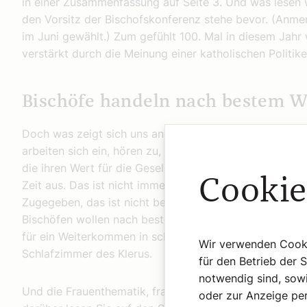
in einer Zusammenfassung auf Seite 3. Und was lesen w
den Vorsitz der Bischofskonferenz stehe bevor. (Anme
im Juni gewählt.) Zum gefühlt 100. Mal in diesem Jahr 
verstärkt durch die Meinung einer katholischen Politike
Bischöfe handeln nach bestem W
Doch was zeigt sich uns an Kirchenthemen Interessier
arbeiten sich ein, hören zu, bilden sich ihre Meinung
die ihren Wert für die Gesellschaft haben. Sie drücken
Cookie
Zeit aus. Das ist nicht immer im Mainstream. aber imm
Zugegeben, das ist nicht besonders aufregend im Word
Bischöfen wollen nach bestem Wissen und Gewissen ihr
für ein Weiterkommen in schwierigen Fragen. Schauen w
Wir verwenden Cookie
Schlafzimmer des Klerus.
für den Betrieb der 
notwendig sind, sowi
Und die Frauenthematik, fragen Sie sich vielleicht jetz
oder zur Anzeige per