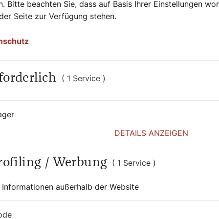
ommentar über die Initiative
. Bitte beachten Sie, dass auf Basis Ihrer Einstellungen w
undes, der gewohnt den Schlusspunkt im
 der Seite zur Verfügung stehen.
nschutz
forderlich
( 1 Service )
ager
DETAILS ANZEIGEN
Profiling / Werbung
( 1 Service )
 Informationen außerhalb der Website
ode