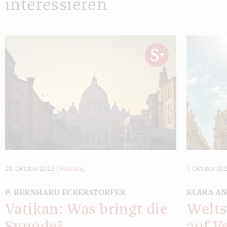
interessieren
28. Oktober 2023
|
Meinung
1. Oktober 20
P. BERNHARD ECKERSTORFER
KLARA-AN
Vatikan: Was bringt die
Welts
Synode?
auf V