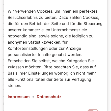
Konsens mündeten. Zu den verabschiedeten
Vorschlägen der ersten Session zählt im Sinne einer
Wir verwenden Cookies, um Ihnen ein perfektes
Dezentralisierung die Stärkung nationaler und
Besuchserlebnis zu bieten. Dazu zählen Cookies,
kontinentaler Bischofsversammlungen. Ferner soll die
die für den Betrieb der Seite und für die Steuerung
kirchliche Basis künftig stärker an Bischofsernennungen
unserer kommerziellen Unternehmensziele
beteiligt werden. Mit großer Mehrheit befürwortet die
notwendig sind, sowie solche, die lediglich zu
Synode die Überwindung von Rassismus in der Kirche,
anonymen Statistikzwecken, für
einen Bruch mit dem Kolonialismus früherer
Komforteinstellungen oder zur Anzeige
Jahrhunderte und den Abbau von Klerikalismus und
personalisierter Inhalte genutzt werden.
Machismo. Außerdem bekennt sich die Versammlung
Entscheiden Sie selbst, welche Kategorien Sie
nachdrücklich zur kulturellen Vielfalt innerhalb der
zulassen möchten. Bitte beachten Sie, dass auf
Kirche. Die Verfolgung des sexuellen Missbrauchs von
Basis Ihrer Einstellungen womöglich nicht mehr
Klerikern soll dem Votum zufolge künftig nicht mehr
alle Funktionalitäten der Seite zur Verfügung
allein in der Hand von Bischöfen liegen. Um neue
stehen.
Formen der Entscheidungsfindung in der bislang
Impressum
•
Datenschutz
hierarchisch von oben nach unten organisierten Kirche
zu ermöglichen, votierte die Synode für eine
grundlegende Änderung des Kirchenrechts. Alle Punkte