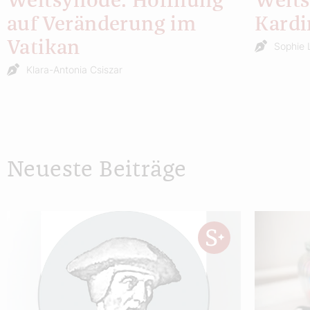
Weltsynode: Hoffnung
Welts
auf Veränderung im
Kardi
Vatikan
Sophie 
Klara-Antonia Csiszar
Neueste Beiträge