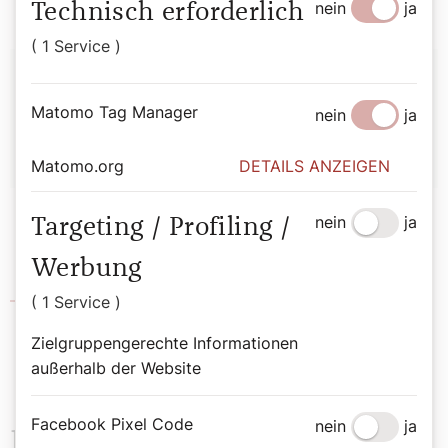
nein
ja
Technisch erforderlich
( 1 Service )
Autor:
Matomo Tag Manager
nein
ja
P. Bernhard Eckerstorfer
Matomo.org
DETAILS ANZEIGEN
nein
ja
Targeting / Profiling /
Werbung
Stift Kremsmünster
( 1 Service )
Zielgruppengerechte Informationen
außerhalb der Website
Facebook Pixel Code
nein
ja
Das könnte Sie auch