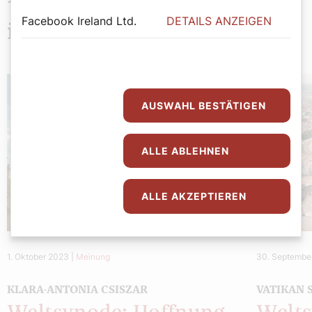
Facebook Ireland Ltd.
DETAILS ANZEIGEN
interessieren
AUSWAHL BESTÄTIGEN
ALLE ABLEHNEN
ALLE AKZEPTIEREN
1. Oktober 2023
|
Meinung
30. Septembe
KLARA-ANTONIA CSISZAR
VATIKAN 