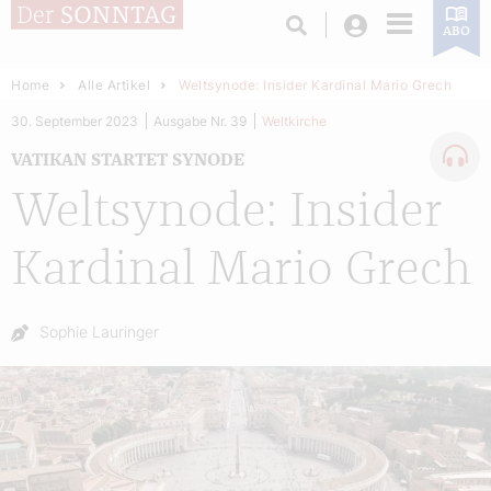
Login
ABO
Home
Alle Artikel
Weltsynode: Insider Kardinal Mario Grech
30. September 2023
Ausgabe Nr. 39
Weltkirche
VATIKAN STARTET SYNODE
Weltsynode: Insider
Kardinal Mario Grech
Autor:
Sophie Lauringer