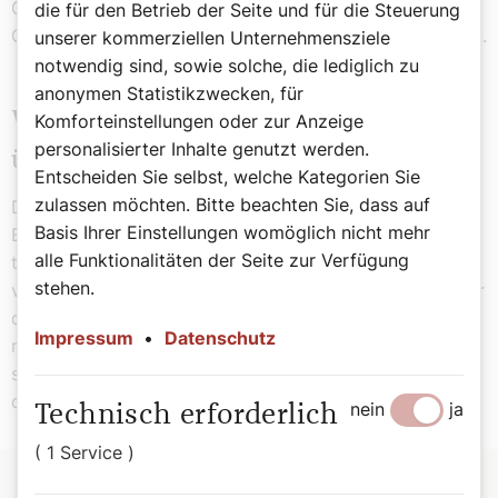
Gemeinschaft, mehr Mission und mehr Beteiligung. Alle
die für den Betrieb der Seite und für die Steuerung
Getauften sind Teil der Kirche, natürlich auch die Frauen.
unserer kommerziellen Unternehmensziele
notwendig sind, sowie solche, die lediglich zu
anonymen Statistikzwecken, für
Was hat Sie in der Vorbereitung
Komforteinstellungen oder zur Anzeige
personalisierter Inhalte genutzt werden.
überrascht?
Entscheiden Sie selbst, welche Kategorien Sie
zulassen möchten. Bitte beachten Sie, dass auf
Die Kirche ist lebendig und hat einen großen
Basis Ihrer Einstellungen womöglich nicht mehr
Enthusiasmus. Ich habe an vier kontinentalen Treffen
alle Funktionalitäten der Seite zur Verfügung
teilgenommen. Das sind unterschiedliche Kulturen,
stehen.
verschiedene Altersgruppen und so eine große Liebe für
die Kirche. Das hat mich wirklich überrascht. Wir
Impressum
•
Datenschutz
müssen die Menschen begleiten und weitergehen. Wir
sind das Volk Gottes! Es ist die Aufgabe der Kirche, in
den Menschen Hoffung zu wecken.
nein
ja
Technisch erforderlich
( 1 Service )