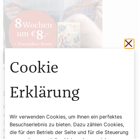
Sch
Cookie
Werbung
Erklärung
Mit Vertrauen in die Zukunft
Mit dem Feiern geht es in der „Schubertkirche“ gleich
weiter: Am 23. September feiert die Pfarre Lichtental ihr
Wir verwenden Cookies, um Ihnen ein perfektes
300-jähriges Bestehen mit einem Festgottesdienst mit
Besuchserlebnis zu bieten. Dazu zählen Cookies,
Kardinal Christoph Schönborn. „Das Jubiläum bedeutet
die für den Betrieb der Seite und für die Steuerung
für uns nicht nur Rückblick, sondern auch eine Stärkung,