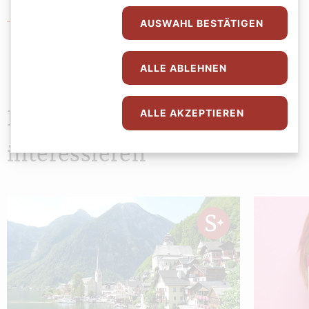
Pfarre Lichtental
AUSWAHL BESTÄTIGEN
ALLE ABLEHNEN
ALLE AKZEPTIEREN
Das könnte Sie auch
interessieren