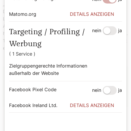
„Talwiese unter dem dürren Sporkenbühel“ nahe dem
Donauarm (heute: Donaukanal). 1711 hielten die
Matomo.org
DETAILS ANZEIGEN
Lichtentaler ihre erste Andacht bei der neu errichteten
Annakapelle. Aus dieser entwickelte sich schließlich die
nein
ja
Targeting / Profiling /
heutige, eindrucksvolle barocke Lichtentaler Pfarrkirche.
1723 wurde Lichtental eine selbstständige Pfarre und ist
Werbung
es bis heute.
( 1 Service )
Zielgruppengerechte Informationen
Autor:
außerhalb der Website
Agathe Lauber-Gansterer
Facebook Pixel Code
nein
ja
Facebook Ireland Ltd.
DETAILS ANZEIGEN