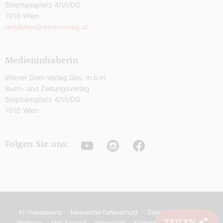
Stephansplatz 4/VI/DG
1010 Wien
redaktion@dersonntag.at
Medieninhaberin
Wiener Dom-Verlag Ges. m.b.H.
Buch- und Zeitungsverlag
Stephansplatz 4/VI/DG
1010 Wien
Youtube
Instagram
Facebook
Folgen Sie uns:
KI-Transparenz
Newsletter Datenschutz
Datenschutz
AGB
TEILEN
Werbung
Abo-Service
Impressum
Kontakt
Barrierefreiheit