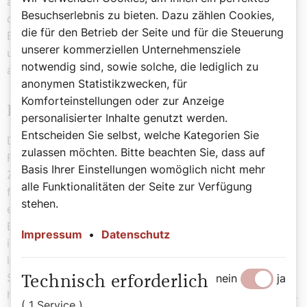
aber etwa bei der Hälfte von 2019.“ Trotz Rückschlägen
Besuchserlebnis zu bieten. Dazu zählen Cookies,
durch die Pandemie hat St. Bernhard seinen
die für den Betrieb der Seite und für die Steuerung
Bildungsauftrag stets weiterverfolgt, sich angepasst
unserer kommerziellen Unternehmensziele
und sowohl Online-Kurse als auch neue Veranstaltungen
notwendig sind, sowie solche, die lediglich zu
angeboten.
anonymen Statistikzwecken, für
Komforteinstellungen oder zur Anzeige
Herausforderungen und Ausblick
personalisierter Inhalte genutzt werden.
Entscheiden Sie selbst, welche Kategorien Sie
Die jüngsten Herausforderungen, seien es die
zulassen möchten. Bitte beachten Sie, dass auf
Flüchtlingskrise oder die globale Pandemie, haben das
Basis Ihrer Einstellungen womöglich nicht mehr
Zentrum nicht davon abgehalten, seine Mission
alle Funktionalitäten der Seite zur Verfügung
fortzusetzen. "Tradition trifft Innovation", so beschreibt
stehen.
es Maurer. Er betont, dass das Zentrum trotz der
Entfremdung von klassischen kirchlichen Angeboten
Impressum
•
Datenschutz
immer noch einen bedeutenden Beitrag zur Gesellschaft
leistet und sich stets neu erfindet. Denn: „Mit dem
Schatz unserer christlichen Tradition haben wir auch
nein
ja
Technisch erforderlich
heute einen wertvollen vielfältigen Beitrag einzubringen.
( 1 Service )