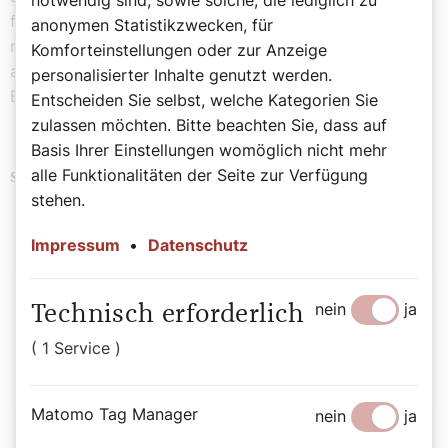
folgen der Bibel, denn das muss man ja tun, und wir
anonymen Statistikzwecken, für
machen’s wie die Vögel. Wir nähren uns, trinken und
Komforteinstellungen oder zur Anzeige
arbeiten nichts.“ Perplex dachte sich P. Andreas: „Die
personalisierter Inhalte genutzt werden.
Bibel ist echt zu allem gut.“
Entscheiden Sie selbst, welche Kategorien Sie
zulassen möchten. Bitte beachten Sie, dass auf
Basis Ihrer Einstellungen womöglich nicht mehr
alle Funktionalitäten der Seite zur Verfügung
Bibel
Schlagwörter
stehen.
Impressum
•
Datenschutz
Autor:
nein
ja
Technisch erforderlich
Bernadette Spitzer
( 1 Service )
Matomo Tag Manager
nein
ja