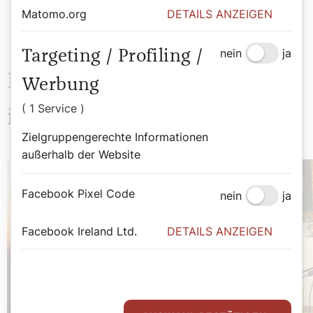
Matomo.org
DETAILS ANZEIGEN
nein
ja
Targeting / Profiling /
Das könnte Sie auch
Werbung
( 1 Service )
interessieren
Zielgruppengerechte Informationen
außerhalb der Website
Facebook Pixel Code
nein
ja
Facebook Ireland Ltd.
DETAILS ANZEIGEN